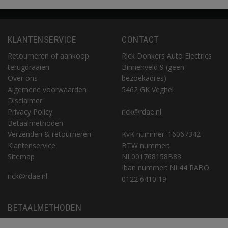
KLANTENSERVICE
CONTACT
Retourneren of aankoop
Rick Donkers Auto Electrics
terugdraaien
Binnenveld 9 (geen
Over ons
bezoekadres)
Algemene voorwaarden
5462 GK Veghel
Disclaimer
Privacy Policy
rick@rdae.nl
Betaalmethoden
Verzenden & retourneren
KvK nummer: 16067342
Klantenservice
BTW nummer:
Sitemap
NL001768158B83
Iban nummer: NL44 RABO
rick@rdae.nl
0122 6410 19
BETAALMETHODEN