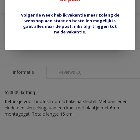
Volgende week heb ik vakantie maar zolang de
webshop aan staat en bestellen mogelijk is
gaat alles naar de post, niks blijft liggen tot
Delen:
na de vakantie.
-
Stel een vraag over dit product
-
Afdrukken
Informatie
Reviews (0)
520009 ketting
Kettinkje voor hoofdstroomschakelaarsleutel. Met aan ieder
einde een sleutelring, aan een kant met plaatje met 6mm
montagegat. Totale lengte 15 cm.