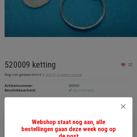
520009 ketting
Nog niet gewaardeerd
|
Schrijf je eigen review
Artikelnummer:
520009
Beschikbaarheid:
Op voorraad
€2,00
Incl. btw
Webshop staat nog aan, alle
bestellingen gaan deze week nog op
Toevoegen aan winkelwagen
de post