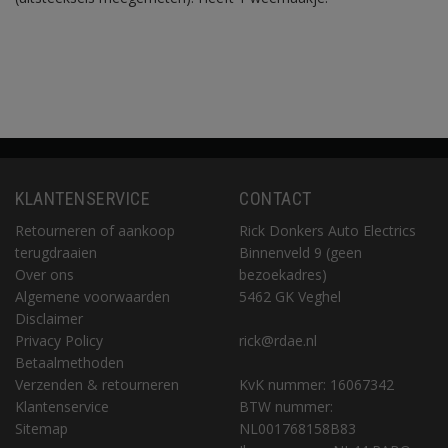
KLANTENSERVICE
CONTACT
Retourneren of aankoop
Rick Donkers Auto Electrics
terugdraaien
Binnenveld 9 (geen
Over ons
bezoekadres)
Algemene voorwaarden
5462 GK Veghel
Disclaimer
Privacy Policy
rick@rdae.nl
Betaalmethoden
Verzenden & retourneren
KvK nummer: 16067342
Klantenservice
BTW nummer:
Sitemap
NL001768158B83