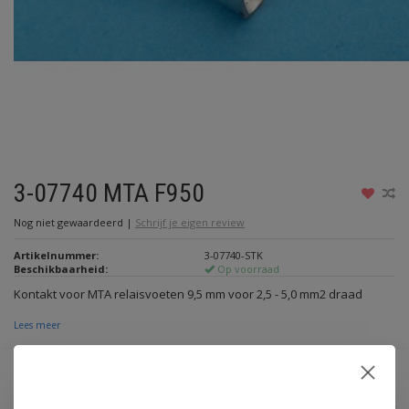
3-07740 MTA F950
Nog niet gewaardeerd
|
Schrijf je eigen review
Artikelnummer:
3-07740-STK
Beschikbaarheid:
Op voorraad
Kontakt voor MTA relaisvoeten 9,5 mm voor 2,5 - 5,0 mm2 draad
Lees meer
€0,95
Incl. btw