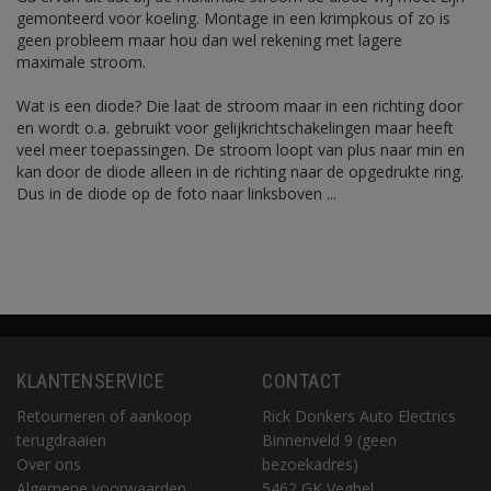
gemonteerd voor koeling. Montage in een krimpkous of zo is
geen probleem maar hou dan wel rekening met lagere
maximale stroom.
Wat is een diode? Die laat de stroom maar in een richting door
en wordt o.a. gebruikt voor gelijkrichtschakelingen maar heeft
veel meer toepassingen. De stroom loopt van plus naar min en
kan door de diode alleen in de richting naar de opgedrukte ring.
Dus in de diode op de foto naar linksboven ...
KLANTENSERVICE
CONTACT
Retourneren of aankoop
Rick Donkers Auto Electrics
terugdraaien
Binnenveld 9 (geen
Over ons
bezoekadres)
Algemene voorwaarden
5462 GK Veghel