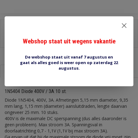
Delen:
-
Stel een vraag over dit product
Webshop staat uit wegens vakantie
-
Afdrukken
De webshop staat uit vanaf 7 augustus en
gaat als alles goed is weer open op zaterdag 22
augustus.
Informatie
Reviews (0)
1N5404 Diode 400V / 3A 10 st.
Diode 1N5404, 400V, 3A. Afmetingen 5,15 mm diameter, 9,35
mm lang, 1,15 mm (diameter) aansluitdraden, lengte daarvan
ongeveer 25 mm. 10 stuks.
400V is de maximale DC sperspanning (dus alles daaronder is
geen probleem). Max stroom 3A. Spanningsval in
doorlaatrichting 0,7 - 1,1V (1,1V bij max stroom 3A).
Ga ervan uit dat bij de maximale stroom de diode vrij moet zijn