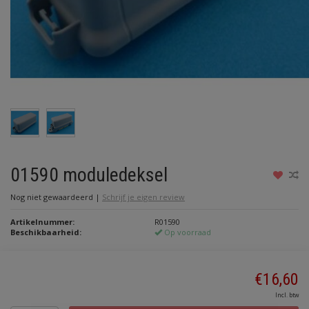
01590 moduledeksel
Nog niet gewaardeerd
|
Schrijf je eigen review
Artikelnummer:
R01590
Beschikbaarheid:
Op voorraad
€16,60
Incl. btw