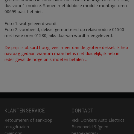
dus voor 1 module. Samen met dubbele module montage oren
00699 past het niet.
Foto 1: wat geleverd wordt
Foto 2: voorbeeld, deksel gemonteerd op relaismodule 01500
met twee oren 01580, niks daarvan wordt meegeleverd.
De prijs is absurd hoog, veel meer dan de grotere deksel. Ik heb
navraag gedaan waarom maar het is niet duidelijk, ik heb in
ieder geval de hoge prijs moeten betalen ...
KLANTENSERVICE
CONTACT
Retourneren of aankoop
Rick Donkers Auto Electrics
terugdraaien
Binnenveld 9 (geen
Over ons
bezoekadres)