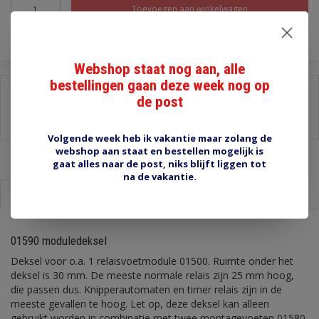
Toevoegen aan winkelwagen
Webshop staat nog aan, alle
bestellingen gaan deze week nog op
Delen:
de post
-
Stel een vraag over dit product
-
Afdrukken
Volgende week heb ik vakantie maar zolang de
webshop aan staat en bestellen mogelijk is
gaat alles naar de post, niks blijft liggen tot
na de vakantie.
Informatie
Reviews (0)
01590 moduledeksel
Deksel voor o.a. 1 relaisvoetmodule 01500. Ruimte onder het
deksel is 30 mm. De meeste normale relais zijn 25 mm hoog,
die passen dus. Knipperautomaten en timer relais zijn in de
meeste gevallen te hoog. Let op, deze deksel kan alleen
gebruikt worden in combinatie met twee montagevoeten 01580,