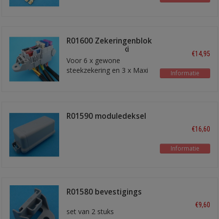
R01600 Zekeringenblok
6xsteek + 3xmaxi
€14,95
Voor 6 x gewone
steekzekering en 3 x Maxi
Informatie
steekzekering
R01590 moduledeksel
€16,60
Informatie
R01580 bevestigings
oren (1 module)
€9,60
set van 2 stuks