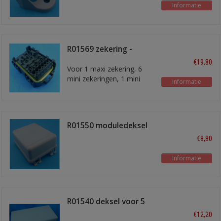
Informatie
R01569 zekering -
relaiskast
€19,80
Voor 1 maxi zekering, 6
mini zekeringen, 1 mini
Informatie
relais en 3 micro relais
R01550 moduledeksel
2-v
€8,80
Informatie
R01540 deksel voor 5
modules
€12,20