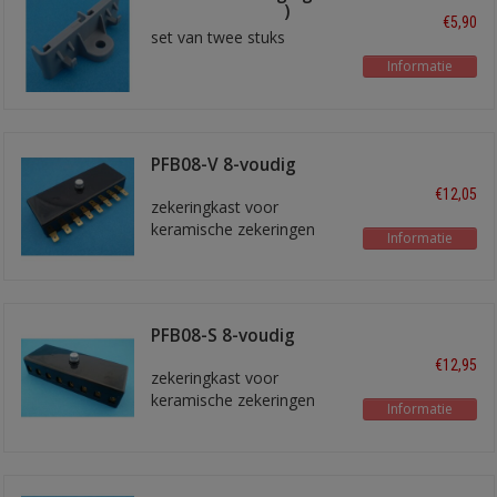
oren (2 modules)
€5,90
set van twee stuks
Informatie
PFB08-V 8-voudig
€12,05
zekeringkast voor
keramische zekeringen
Informatie
PFB08-S 8-voudig
€12,95
zekeringkast voor
keramische zekeringen
Informatie
met schroef aansluitingen