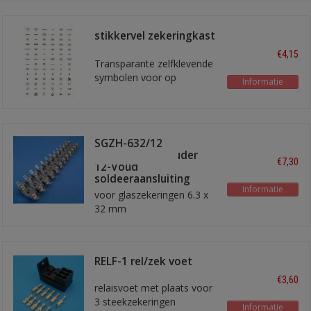
stikkervel zekeringkast
symbolen
€4,15
Transparante zelfklevende
symbolen voor op
Informatie
zekeringkast
SGZH-632/12
Glaszekeringhouder
€7,30
12-Voud
soldeeraansluiting
Informatie
voor glaszekeringen 6.3 x
32 mm
RELF-1 rel/zek voet
€3,60
relaisvoet met plaats voor
3 steekzekeringen
Informatie