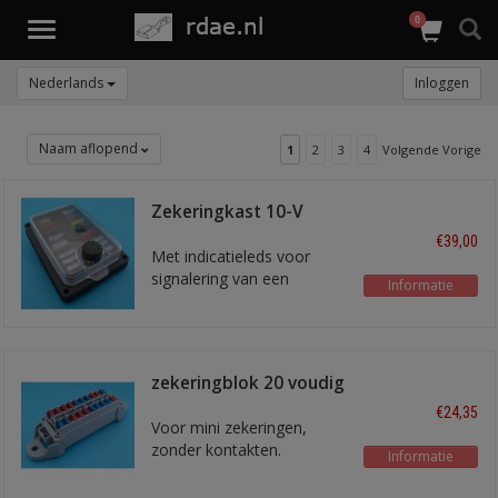
0
Toggle
navigation
Nederlands
Inloggen
Naam aflopend
1
2
3
4
Volgende Vorige
Zekeringkast 10-V
waterdicht
€39,00
Met indicatieleds voor
signalering van een
Informatie
defecte zekering
zekeringblok 20 voudig
R01460
€24,35
Voor mini zekeringen,
zonder kontakten.
Informatie