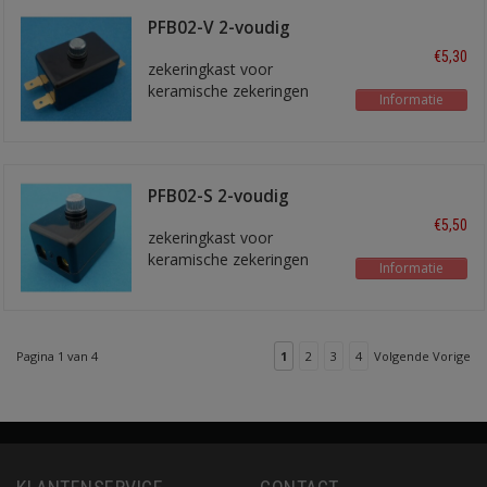
PFB02-V 2-voudig
€5,30
zekeringkast voor
keramische zekeringen
Informatie
PFB02-S 2-voudig
€5,50
zekeringkast voor
keramische zekeringen
Informatie
met schroefaansluitingen
Pagina 1 van 4
1
2
3
4
Volgende Vorige