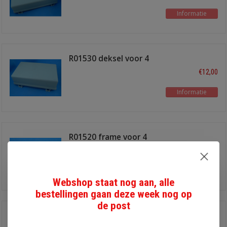
Informatie
R01530 deksel voor 4
module frame
€12,00
Informatie
R01520 frame voor 4
module's
€9,80
Informatie
Webshop staat nog aan, alle
bestellingen gaan deze week nog op
de post
R01450 frame voor 5
modules