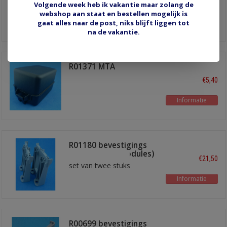
€14,60
Volgende week heb ik vakantie maar zolang de
Verhoogde
webshop aan staat en bestellen mogelijk is
montagevoeten
Informatie
gaat alles naar de post, niks blijft liggen tot
na de vakantie.
R01371 MTA
deksel/cover
€5,40
Informatie
R01180 bevestigings
oren hoog (2 modules)
€21,50
set van twee stuks
Informatie
R00699 bevestigings