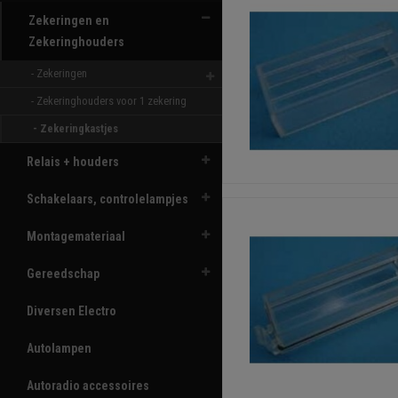
Zekeringen en
Zekeringhouders
- Zekeringen 
- Zekeringhouders voor 1 zekering 
- Zekeringkastjes 
Relais + houders
Schakelaars, controlelampjes
Montagemateriaal
Gereedschap
Diversen Electro
Autolampen
Autoradio accessoires