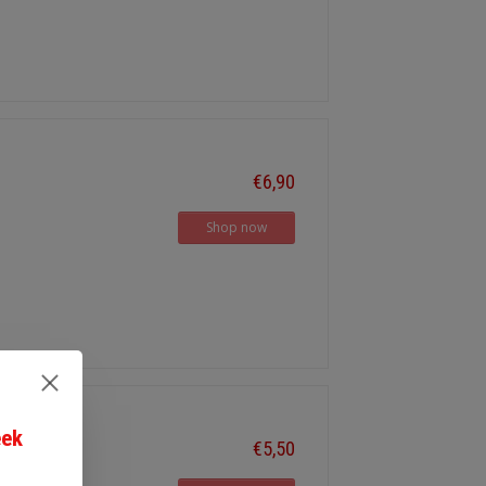
€6,90
Shop now
eek
€5,50