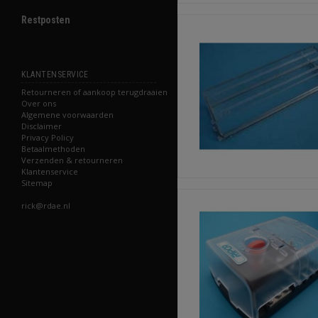
Restposten
KLANTENSERVICE
Retourneren of aankoop terugdraaien
Over ons
Algemene voorwaarden
Disclaimer
Privacy Policy
Betaalmethoden
Verzenden & retourneren
Klantenservice
Sitemap
rick@rdae.nl