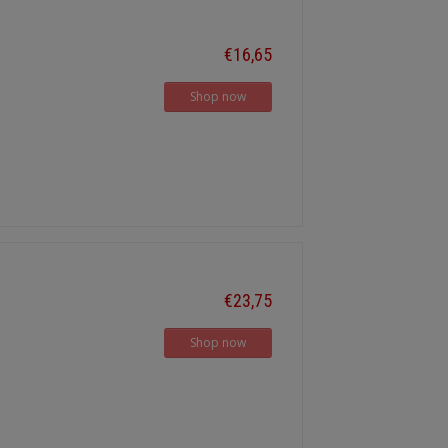
€16,65
Shop now
€23,75
Shop now