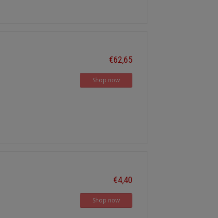
€62,65
Shop now
€4,40
Shop now