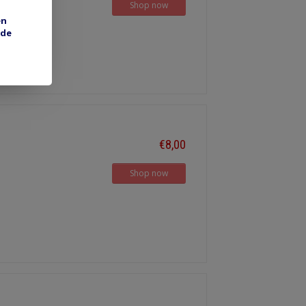
Shop now
en
 de
€8,00
Shop now