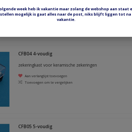
Aan verlanglijst toevoegen
olgende week heb ik vakantie maar zolang de webshop aan staat 
Toevoegen om te vergelijken
stellen mogelijk is gaat alles naar de post, niks blijft liggen tot na
vakantie.
CFB04 4-voudig
zekeringkast voor keramische zekeringen
Aan verlanglijst toevoegen
Toevoegen om te vergelijken
CFB05 5-voudig