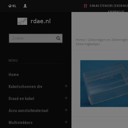
NL
DRAAD STEKKERS ZEKERIN
KRIMPKOUS
Home
/
Zekeringen en Zekeringh
Zekeringkastjes
MENU
Home
Kabelschoenen div
Draad en kabel
Accu aansluitmateriaal
Multistekkers