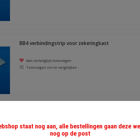
BB4 verbindingstrip voor zekeringkast
Aan verlanglijst toevoegen
Toevoegen om te vergelijken
CFB02 2-voudig
bshop staat nog aan, alle bestellingen gaan deze w
zekeringkast voor keramische zekeringen
nog op de post