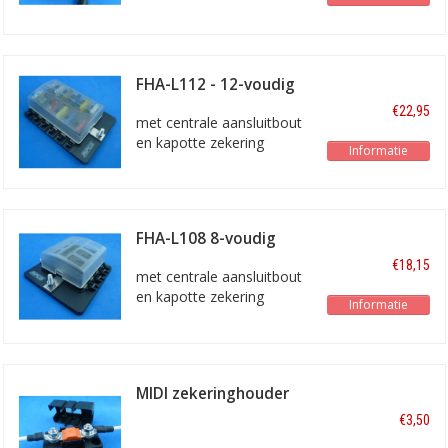
ISO-280 microrelais
FHA-L112 - 12-voudig
€22,95
met centrale aansluitbout
en kapotte zekering
Informatie
indicator
FHA-L108 8-voudig
€18,15
met centrale aansluitbout
en kapotte zekering
Informatie
indicator
MIDI zekeringhouder
MIDI-1B
€3,50