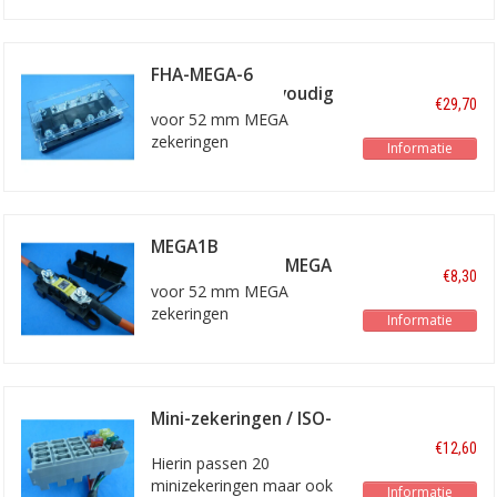
FHA-MEGA-6
zekeringkast 6 voudig
€29,70
voor 52 mm MEGA
zekeringen
Informatie
MEGA1B
zekeringhouder MEGA
€8,30
voor 52 mm MEGA
zekeringen
Informatie
Mini-zekeringen / ISO-
280 relais voet
€12,60
Hierin passen 20
minizekeringen maar ook
Informatie