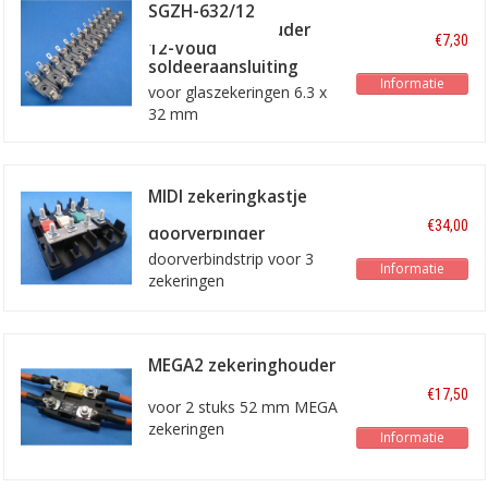
SGZH-632/12
Glaszekeringhouder
€7,30
12-Voud
soldeeraansluiting
Informatie
voor glaszekeringen 6.3 x
32 mm
MIDI zekeringkastje
MIDI-4-BB +
€34,00
doorverbinder
doorverbindstrip voor 3
Informatie
zekeringen
MEGA2 zekeringhouder
€17,50
voor 2 stuks 52 mm MEGA
zekeringen
Informatie