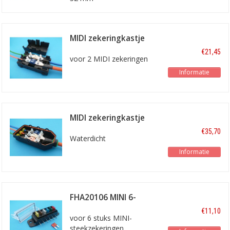
MIDI zekeringkastje
MIDI2
€21,45
voor 2 MIDI zekeringen
Informatie
MIDI zekeringkastje
MIDI3
€35,70
Waterdicht
Informatie
FHA20106 MINI 6-
voudig
€11,10
voor 6 stuks MINI-
steekzekeringen