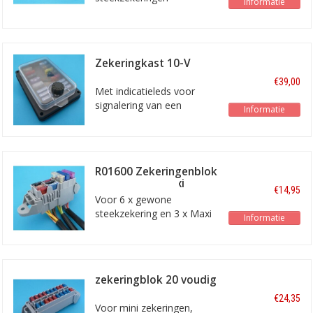
Informatie
Zekeringkast 10-V
waterdicht
€39,00
Met indicatieleds voor
signalering van een
Informatie
defecte zekering
R01600 Zekeringenblok
6xsteek + 3xmaxi
€14,95
Voor 6 x gewone
steekzekering en 3 x Maxi
Informatie
steekzekering
zekeringblok 20 voudig
R01460
€24,35
Voor mini zekeringen,