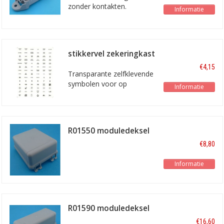
zonder kontakten.
Informatie
stikkervel zekeringkast
symbolen
€4,15
Transparante zelfklevende
symbolen voor op
Informatie
zekeringkast
R01550 moduledeksel
2-v
€8,80
Informatie
R01590 moduledeksel
€16,60