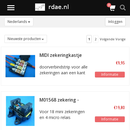
0
Toggle
navigation
Nederlands
Inloggen
Nieuwste producten
1
2
Volgende Vorige
MIDI zekeringkastje
MIDI-4-Compact
€9,95
doorverbindstrip voor alle
zekeringen aan een kant
Informatie
M01568 zekering -
relaiskast
€19,80
Voor 18 mini zekeringen
en 4 micro relais
Informatie