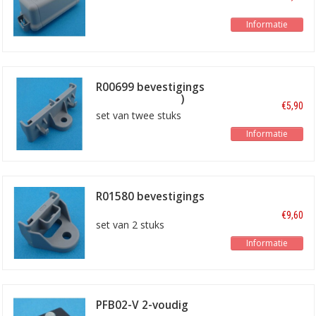
Informatie
R00699 bevestigings
oren (2 modules)
€5,90
set van twee stuks
Informatie
R01580 bevestigings
oren (1 module)
€9,60
set van 2 stuks
Informatie
PFB02-V 2-voudig