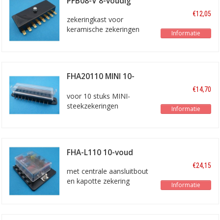
PFB08-V 8-voudig
€12,05
zekeringkast voor
keramische zekeringen
Informatie
FHA20110 MINI 10-
voudig
€14,70
voor 10 stuks MINI-
steekzekeringen
Informatie
FHA-L110 10-voud
€24,15
met centrale aansluitbout
en kapotte zekering
Informatie
indicator