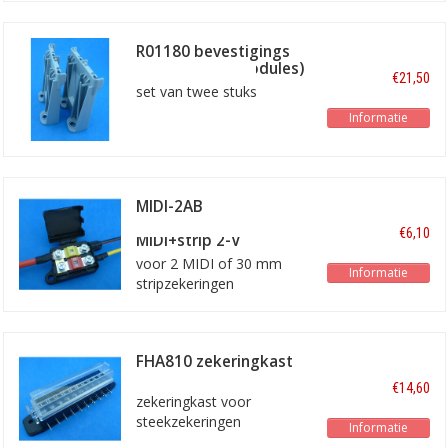
R01180 bevestigings
oren hoog (2 modules)
€21,50
set van twee stuks
Informatie
MIDI-2AB
zekeringkastje
€6,10
MIDI+strip 2-V
voor 2 MIDI of 30 mm
Informatie
stripzekeringen
FHA810 zekeringkast
10-voudig
€14,60
zekeringkast voor
steekzekeringen
Informatie