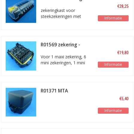
6 voudig
€28,25
zekeringkast voor
steekzekeringen met
Informatie
schroefaansluiting voor
draden
R01569 zekering -
relaiskast
€19,80
Voor 1 maxi zekering, 6
mini zekeringen, 1 mini
Informatie
relais en 3 micro relais
R01371 MTA
deksel/cover
€5,40
Informatie