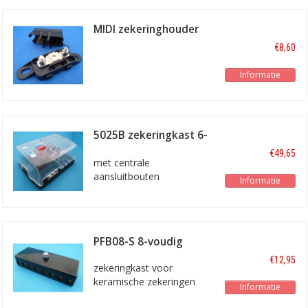
MIDI zekeringhouder
MIDI1
€8,60
Informatie
5025B zekeringkast 6-
voudig
€49,65
met centrale
aansluitbouten
Informatie
PFB08-S 8-voudig
€12,95
zekeringkast voor
keramische zekeringen
Informatie
met schroef aansluitingen