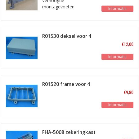
Verhoogde
montagevoeten
Informatie
R01530 deksel voor 4
module frame
€12,00
Informatie
R01520 frame voor 4
module's
€9,80
Informatie
FHA-5008 zekeringkast
8 voudig