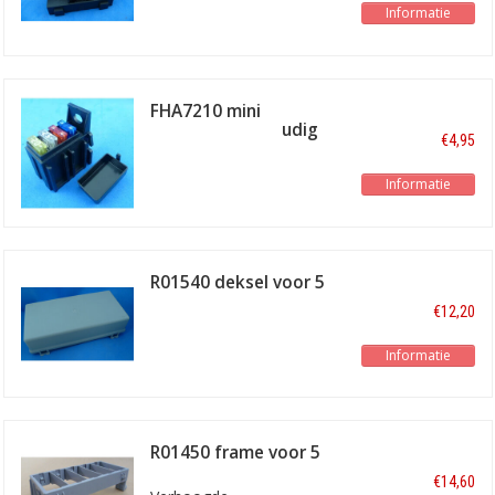
Informatie
FHA7210 mini
zekeringen 4-voudig
€4,95
Informatie
R01540 deksel voor 5
modules
€12,20
Informatie
R01450 frame voor 5
modules
€14,60