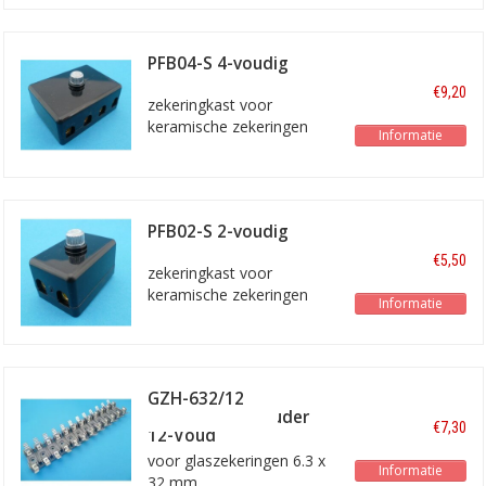
PFB04-S 4-voudig
€9,20
zekeringkast voor
keramische zekeringen
Informatie
met schroef aansluitingen
PFB02-S 2-voudig
€5,50
zekeringkast voor
keramische zekeringen
Informatie
met schroefaansluitingen
GZH-632/12
Glaszekeringhouder
€7,30
12-Voud
voor glaszekeringen 6.3 x
Informatie
32 mm