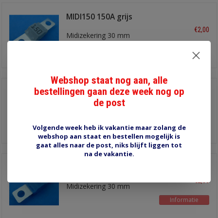
MIDI150 150A grijs
€2,00
Midizekering 30 mm
Informatie
Webshop staat nog aan, alle
bestellingen gaan deze week nog op
MIDI125 125A rose
de post
€2,00
Midizekering 30 mm
Informatie
Volgende week heb ik vakantie maar zolang de
webshop aan staat en bestellen mogelijk is
gaat alles naar de post, niks blijft liggen tot
na de vakantie.
MIDI100 100A blauw
€2,00
Midizekering 30 mm
Informatie