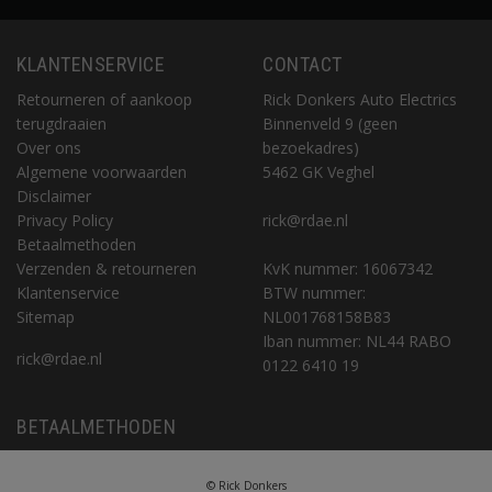
KLANTENSERVICE
CONTACT
Retourneren of aankoop
Rick Donkers Auto Electrics
terugdraaien
Binnenveld 9 (geen
Over ons
bezoekadres)
Algemene voorwaarden
5462 GK Veghel
Disclaimer
Privacy Policy
rick@rdae.nl
Betaalmethoden
Verzenden & retourneren
KvK nummer: 16067342
Klantenservice
BTW nummer:
Sitemap
NL001768158B83
Iban nummer: NL44 RABO
rick@rdae.nl
0122 6410 19
BETAALMETHODEN
© Rick Donkers