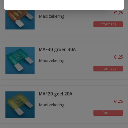
MAF40 oranje 40A
€1,25
Maxi zekering
Informatie
MAF30 groen 30A
€1,25
Maxi zekering
Informatie
MAF20 geel 20A
€1,25
Maxi zekering
Informatie