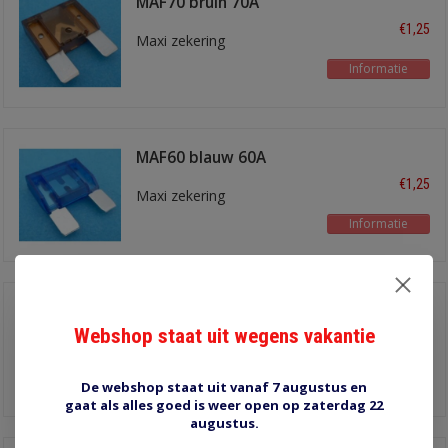
MAF70 bruin 70A
€1,25
Maxi zekering
Informatie
MAF60 blauw 60A
€1,25
Maxi zekering
Informatie
MAF50 rood 50A
Webshop staat uit wegens vakantie
€1,25
Maxi zekering
Informatie
De webshop staat uit vanaf 7 augustus en
gaat als alles goed is weer open op zaterdag 22
augustus.