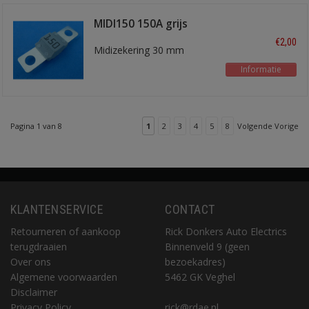
MIDI150 150A grijs
€2,00
Midizekering 30 mm
Informatie
Pagina 1 van 8
1
2
3
4
5
8
Volgende Vorige
KLANTENSERVICE
CONTACT
Retourneren of aankoop
Rick Donkers Auto Electrics
terugdraaien
Binnenveld 9 (geen
Over ons
bezoekadres)
Algemene voorwaarden
5462 GK Veghel
Disclaimer
Privacy Policy
rick@rdae.nl