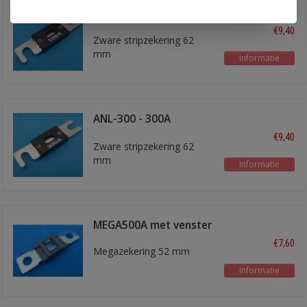
ANL-100 - 100A
zekering
€9,40
Zware stripzekering 62
mm
Informatie
ANL-300 - 300A
zekering
€9,40
Zware stripzekering 62
mm
Informatie
MEGA500A met venster
€7,60
Megazekering 52 mm
Informatie