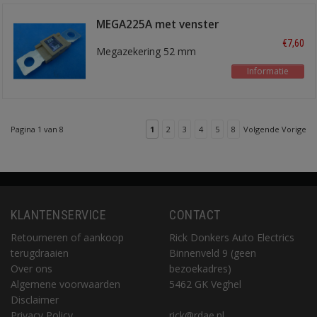
MEGA225A met venster
€7,60
Megazekering 52 mm
Informatie
Pagina 1 van 8
1
2
3
4
5
8
Volgende Vorige
KLANTENSERVICE
CONTACT
Retourneren of aankoop
Rick Donkers Auto Electrics
terugdraaien
Binnenveld 9 (geen
Over ons
bezoekadres)
Algemene voorwaarden
5462 GK Veghel
Disclaimer
Privacy Policy
rick@rdae.nl