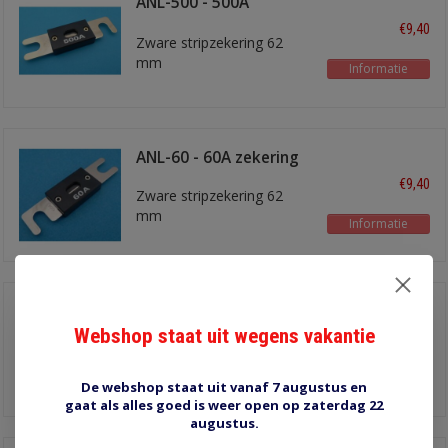
ANL-500 - 500A
zekering
€9,40
Zware stripzekering 62
mm
Informatie
ANL-60 - 60A zekering
€9,40
Zware stripzekering 62
mm
Informatie
ANL-200 - 200A
zekering
Webshop staat uit wegens vakantie
€9,40
Zware stripzekering 62
mm
Informatie
De webshop staat uit vanaf 7 augustus en
gaat als alles goed is weer open op zaterdag 22
augustus.