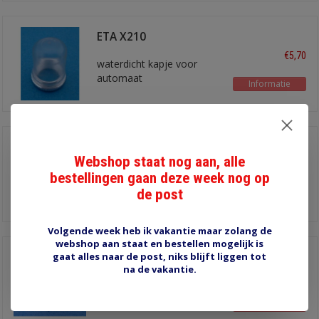
ETA X210
€5,70
waterdicht kapje voor
automaat
Informatie
ETA Y300
Webshop staat nog aan, alle
€2,60
afdekking voor
bestellingen gaan deze week nog op
aansluitingen
de post
Informatie
Volgende week heb ik vakantie maar zolang de
webshop aan staat en bestellen mogelijk is
gaat alles naar de post, niks blijft liggen tot
Kartelmoer M12x1
na de vakantie.
€1,15
voor ETA 5700 ...
zekeringautomaat
Informatie