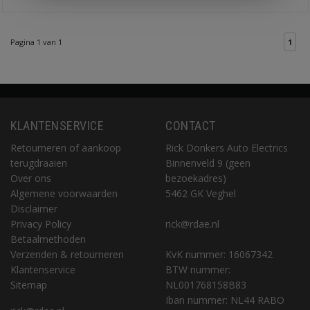
Pagina 1 van 1
1
KLANTENSERVICE
CONTACT
Retourneren of aankoop
Rick Donkers Auto Electrics
terugdraaien
Binnenveld 9 (geen
Over ons
bezoekadres)
Algemene voorwaarden
5462 GK Veghel
Disclaimer
Privacy Policy
rick@rdae.nl
Betaalmethoden
Verzenden & retourneren
KvK nummer: 16067342
Klantenservice
BTW nummer:
Sitemap
NL001768158B83
Iban nummer: NL44 RABO