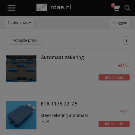
0
Toggle
navigation
Nederlands
Inloggen
Hoogste prijs
1
Automaat zekering
ass.
€24,00
Informatie
ETA-1176-22-7.5
€9,00
steekzekering automaat
7.5A
Informatie