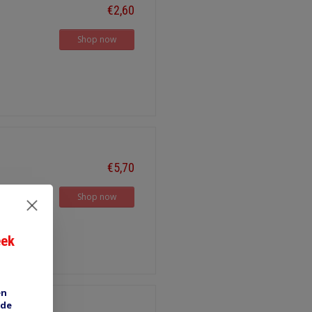
€2,60
Shop now
€5,70
Shop now
eek
en
 de