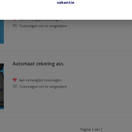
vakantie.
steekzekering automaat 7.5A
Aan verlanglijst toevoegen
Toevoegen om te vergelijken
Automaat zekering ass.
Aan verlanglijst toevoegen
Toevoegen om te vergelijken
Pagina 1 van 1