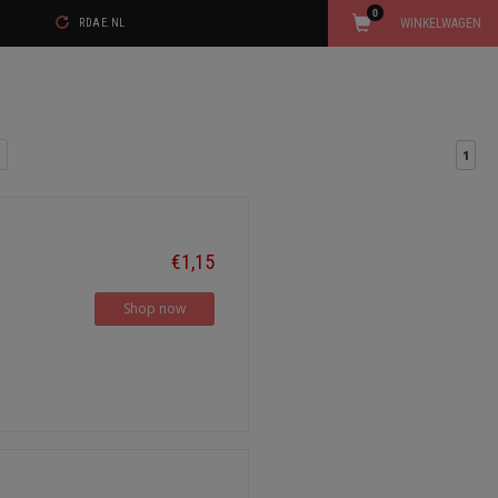
0
WINKELWAGEN
RDAE.NL
1
€1,15
Shop now