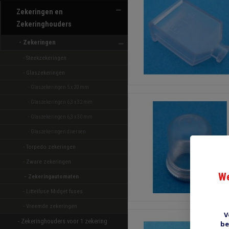
Zekeringen en
Zekeringhouders
- Zekeringen 
- Steekzekeringen 
- Glaszekeringen 
- Glaszekeringen 5 x 20 mm 
- Glaszekeringen 6,3 x 32 mm 
- Glaszekeringen 6,3 x 30 mm 
- Glaszekeringen diversen 
- Torpedo zekeringen 
- Zware zekeringen 
We
- Zekeringautomaten 
- Littelfuse Midget fuses 
- Vreemde zekeringen 
V
- Zekeringhouders voor 1 zekering 
be