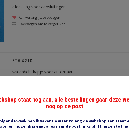
afdekking voor aansluitingen
Aan verlanglijst toevoegen
Toevoegen om te vergelijken
ETA X210
waterdicht kapje voor automaat
Aan verlanglijst toevoegen
Toevoegen om te vergelijken
bshop staat nog aan, alle bestellingen gaan deze w
nog op de post
olgende week heb ik vakantie maar zolang de webshop aan staat 
ETA-1176-22-7.5
stellen mogelijk is gaat alles naar de post, niks blijft liggen tot na