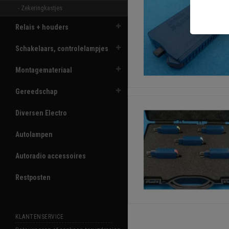
- Zekeringkastjes 
Relais + houders
Schakelaars, controlelampjes
Montagemateriaal
Gereedschap
Diversen Electro
Autolampen
Autoradio accessoires
Restposten
KLANTENSERVICE