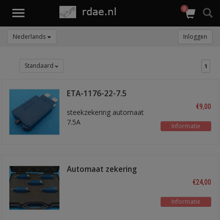
0
Toggle
navigation
Nederlands
Inloggen
Standaard
1
ETA-1176-22-7.5
€9,00
steekzekering automaat
7.5A
Informatie
Automaat zekering
ass.
€24,00
Informatie