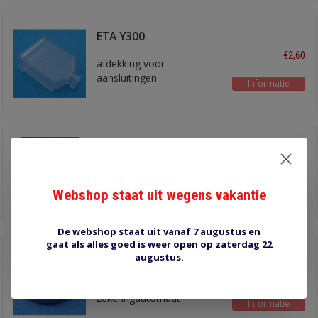
ETA Y300
€2,60
afdekking voor
aansluitingen
Informatie
ETA X210
€5,70
waterdicht kapje voor
automaat
Webshop staat uit wegens vakantie
Informatie
De webshop staat uit vanaf 7 augustus en
gaat als alles goed is weer open op zaterdag 22
Kartelmoer M12x1
augustus.
€1,15
voor ETA 5700 ...
zekeringautomaat
Informatie