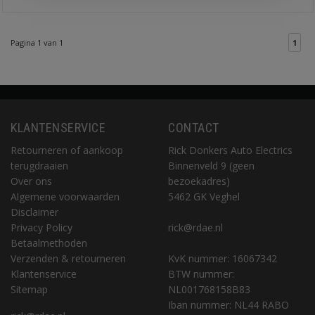
Pagina 1 van 1
1
KLANTENSERVICE
CONTACT
Retourneren of aankoop
Rick Donkers Auto Electrics
terugdraaien
Binnenveld 9 (geen
Over ons
bezoekadres)
Algemene voorwaarden
5462 GK Veghel
Disclaimer
Privacy Policy
rick@rdae.nl
Betaalmethoden
Verzenden & retourneren
KvK nummer: 16067342
Klantenservice
BTW nummer:
Sitemap
NL001768158B83
Iban nummer: NL44 RABO