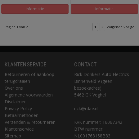
Informatie
Informatie
Pagina 1 van 2
1
2
Volgende Vorige
KLANTENSERVICE
CONTACT
Retourneren of aankoop
Rick Donkers Auto Electrics
terugdraaien
Binnenveld 9 (geen
Over ons
bezoekadres)
Algemene voorwaarden
5462 GK Veghel
Disclaimer
Privacy Policy
rick@rdae.nl
Betaalmethoden
Verzenden & retourneren
KvK nummer: 16067342
Klantenservice
BTW nummer:
Sitemap
NL001768158B83