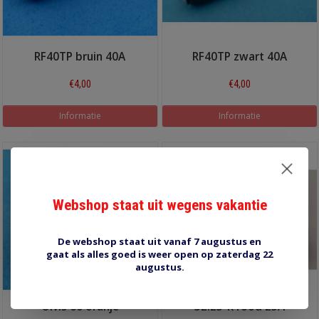
RF40TP bruin 40A
RF40TP zwart 40A
€4,00
€4,00
Informatie
Informatie
Webshop staat uit wegens vakantie
De webshop staat uit vanaf 7 augustus en
gaat als alles goed is weer open op zaterdag 22
augustus.
Olvis 60 oranje
32.25-R rood 25A