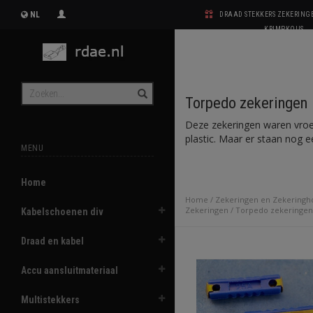
NL
DRAAD STEKKERS ZEKERIN
KRIMPKOUS
Torpedo zekeringen
Deze zekeringen waren vroeg
plastic. Maar er staan nog e
MENU
Home
Home
/
Zekeringen en Zekeringh
Zekeringen
/
Torpedo zekeringen
Kabelschoenen div
Draad en kabel
Accu aansluitmateriaal
Multistekkers