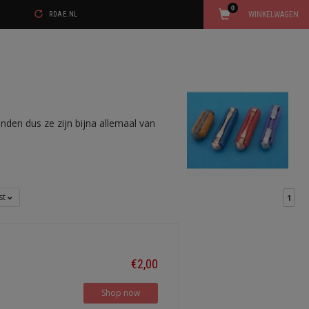
0
WINKELWAGEN
RDAE.NL
nden dus ze zijn bijna allemaal van
jst
1
€2,00
Shop now