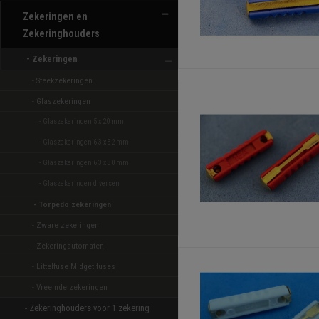
Zekeringen en
Zekeringhouders
- Zekeringen 
- Steekzekeringen 
- Glaszekeringen 
- Glaszekeringen 5 x 20 mm 
- Glaszekeringen 6,3 x 32 mm 
- Glaszekeringen 6,3 x 30 mm 
- Glaszekeringen diversen 
- Torpedo zekeringen 
- Zware zekeringen 
- Zekeringautomaten 
- Littelfuse Midget fuses 
- Vreemde zekeringen 
- Zekeringhouders voor 1 zekering 