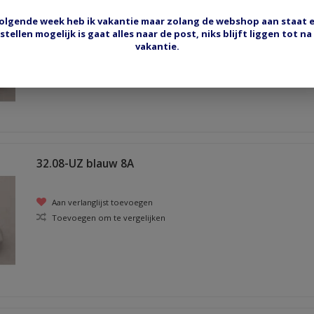
olgende week heb ik vakantie maar zolang de webshop aan staat 
stellen mogelijk is gaat alles naar de post, niks blijft liggen tot na
Aan verlanglijst toevoegen
vakantie.
Toevoegen om te vergelijken
32.08-UZ blauw 8A
Aan verlanglijst toevoegen
Toevoegen om te vergelijken