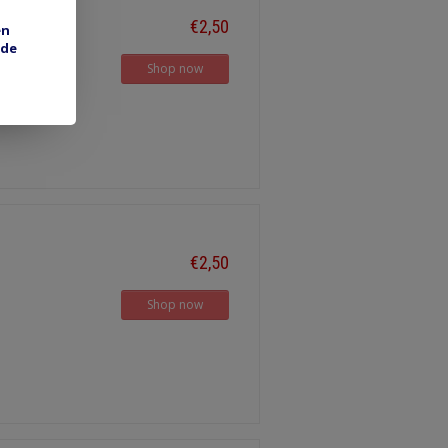
€2,50
en
 de
Shop now
€2,50
Shop now