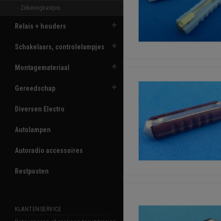
- Zekeringkastjes 
Relais + houders
Schakelaars, controlelampjes
Montagemateriaal
Gereedschap
Diversen Electro
Autolampen
Autoradio accessoires
Restposten
KLANTENSERVICE