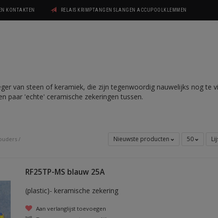
GEN KONTAKTEN
RELAIS KRIMPTANGEN SLANGEN ACCUPOOLKLEMMEN
er van steen of keramiek, die zijn tegenwoordig nauwelijks nog te vi
en paar 'echte' ceramische zekeringen tussen.
Nieuwste producten
50
Li
ouders
/
RF25TP-MS blauw 25A
(plastic)- keramische zekering
Aan verlanglijst toevoegen