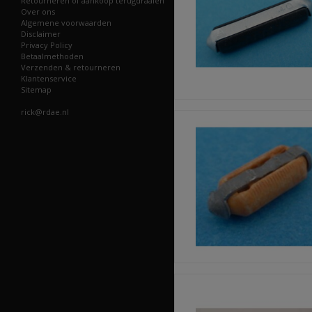
Retourneren of aankoop terugdraaien
Over ons
Algemene voorwaarden
Disclaimer
Privacy Policy
Betaalmethoden
Verzenden & retourneren
Klantenservice
Sitemap
rick@rdae.nl