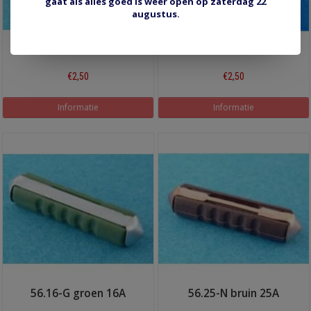
gaat als alles goed is weer open op zaterdag 22
augustus.
56.08-B zwart 8A
56.10-W wit 10A
€2,50
€2,50
Informatie
Informatie
56.16-G groen 16A
56.25-N bruin 25A