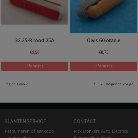
32.25-R rood 25A
Olvis 60 oranje
€2,50
€0,75
Informatie
Informatie
Pagina 1 van 2
1
2
Volgende Vorige
KLANTENSERVICE
CONTACT
Retourneren of aankoop
Rick Donkers Auto Electrics
terugdraaien
Binnenveld 9 (geen