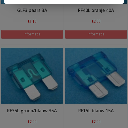
GLF3 paars 3A
RF40L oranje 40A
€1,15
€2,00
Informatie
Informatie
RF35L groen/blauw 35A
RF15L blauw 15A
€2,00
€2,00