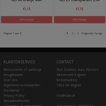
€1,15
€1,15
Informatie
Informatie
Pagina 1 van 3
1
2
3
Volgende Vorige
KLANTENSERVICE
CONTACT
Retourneren of aankoop
Rick Donkers Auto Electrics
terugdraaien
Binnenveld 9 (geen
Over ons
bezoekadres)
Algemene voorwaarden
5462 GK Veghel
Disclaimer
Privacy Policy
rick@rdae.nl
Betaalmethoden
Verzenden & retourneren
KvK nummer: 16067342