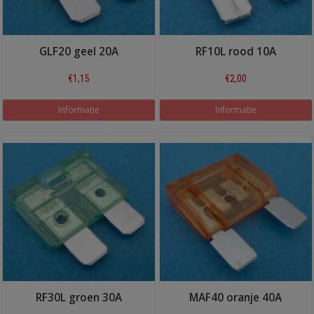
GLF20 geel 20A
RF10L rood 10A
€1,15
€2,00
Informatie
Informatie
RF30L groen 30A
MAF40 oranje 40A