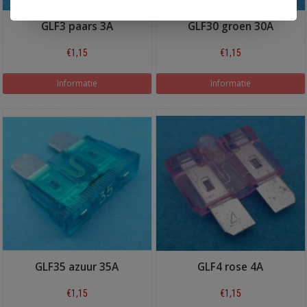
GLF3 paars 3A
GLF30 groen 30A
€1,15
€1,15
Informatie
Informatie
GLF35 azuur 35A
GLF4 rose 4A
€1,15
€1,15