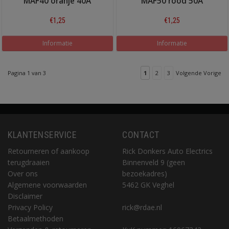
MAF40 oranje 40A
MAF50 rood 50A
€1,25
€1,25
Informatie
Informatie
Pagina 1 van 3
1
2
3
Volgende Vorige
KLANTENSERVICE
CONTACT
Retourneren of aankoop
Rick Donkers Auto Electrics
terugdraaien
Binnenveld 9 (geen
Over ons
bezoekadres)
Algemene voorwaarden
5462 GK Veghel
Disclaimer
Privacy Policy
rick@rdae.nl
Betaalmethoden