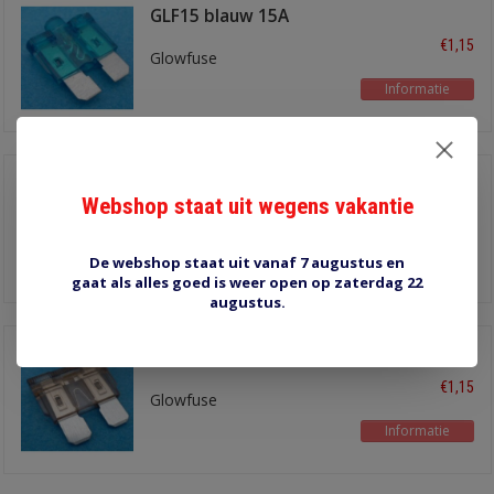
GLF15 blauw 15A
€1,15
Glowfuse
Informatie
GLF10 rood 10A
Webshop staat uit wegens vakantie
€1,15
Glowfuse
Informatie
De webshop staat uit vanaf 7 augustus en
gaat als alles goed is weer open op zaterdag 22
augustus.
GLF7.5 bruin 7,5A
€1,15
Glowfuse
Informatie