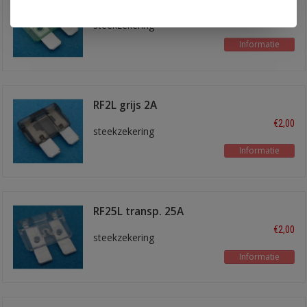
€2,00
steekzekering
Informatie
RF2L grijs 2A
€2,00
steekzekering
Informatie
RF25L transp. 25A
€2,00
steekzekering
Informatie