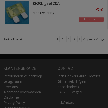
RF20L geel 20A
€2,00
steekzekering
Informatie
Pagina 1 van 6
1
2
3
4
5
6
Volgende Vorige
KLANTENSERVICE
CONTACT
Retourneren of aankoop
Rick Donkers Auto Electrics
terugdraaien
Binnenveld 9 (geen
Over ons
bezoekadres)
Algemene voorwaarden
5462 GK Veghel
Disclaimer
Privacy Policy
rick@rdae.nl
Betaalmethoden