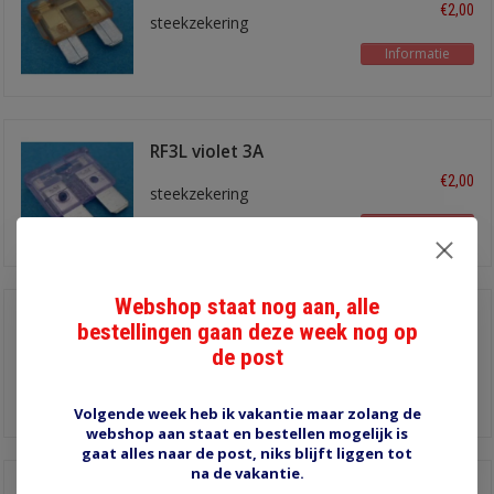
€2,00
steekzekering
Informatie
RF3L violet 3A
€2,00
steekzekering
Informatie
Webshop staat nog aan, alle
RF35L groen/blauw 35A
bestellingen gaan deze week nog op
€2,00
de post
steekzekering
Informatie
Volgende week heb ik vakantie maar zolang de
webshop aan staat en bestellen mogelijk is
gaat alles naar de post, niks blijft liggen tot
na de vakantie.
RF30L groen 30A