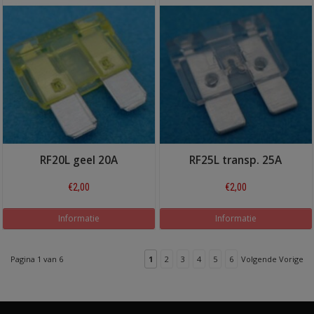
RF20L geel 20A
RF25L transp. 25A
€2,00
€2,00
Informatie
Informatie
Pagina 1 van 6
1
2
3
4
5
6
Volgende Vorige