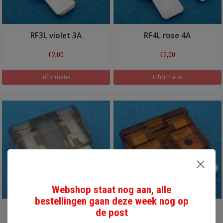
RF3L violet 3A
RF4L rose 4A
€2,00
€2,00
Informatie
Informatie
Webshop staat nog aan, alle
bestellingen gaan deze week nog op
RF5L beige 5A
RF7.5L bruin 7,5A
de post