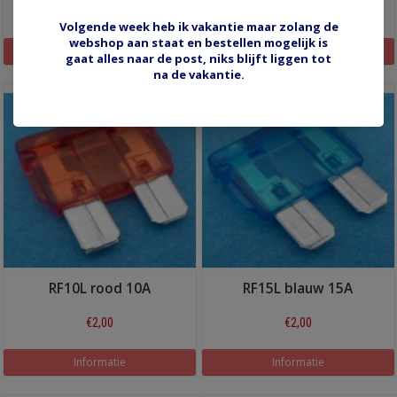
€2,00
€2,00
Volgende week heb ik vakantie maar zolang de
webshop aan staat en bestellen mogelijk is
Informatie
Informatie
gaat alles naar de post, niks blijft liggen tot
na de vakantie.
RF10L rood 10A
RF15L blauw 15A
€2,00
€2,00
Informatie
Informatie