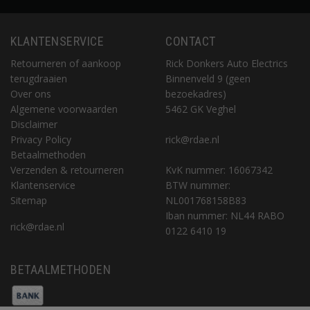
KLANTENSERVICE
CONTACT
Retourneren of aankoop
Rick Donkers Auto Electrics
terugdraaien
Binnenveld 9 (geen
Over ons
bezoekadres)
Algemene voorwaarden
5462 GK Veghel
Disclaimer
Privacy Policy
rick@rdae.nl
Betaalmethoden
Verzenden & retourneren
KvK nummer: 16067342
Klantenservice
BTW nummer:
Sitemap
NL001768158B83
Iban nummer: NL44 RABO
rick@rdae.nl
0122 6410 19
BETAALMETHODEN