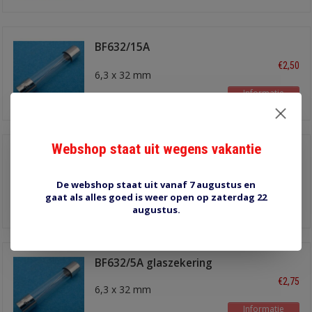
BF632/15A
glaszekering
€2,50
6,3 x 32 mm
Informatie
Webshop staat uit wegens vakantie
BF632/10A
glaszekering
€2,50
6,3 x 32 mm
De webshop staat uit vanaf 7 augustus en
gaat als alles goed is weer open op zaterdag 22
Informatie
augustus.
BF632/5A glaszekering
€2,75
6,3 x 32 mm
Informatie