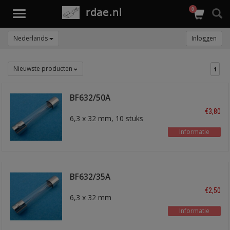
0
Toggle
navigation
Nederlands
Inloggen
Nieuwste producten
1
BF632/50A
glaszekering
€3,80
6,3 x 32 mm, 10 stuks
Informatie
BF632/35A
glaszekering
€2,50
6,3 x 32 mm
Informatie