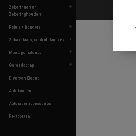
Zekeringen en
Zekeringhouders
Relais + houders
D
Schakelaars, controlelampjes
Montagemateriaal
Gereedschap
Diversen Electro
Autolampen
Autoradio accessoires
Restposten