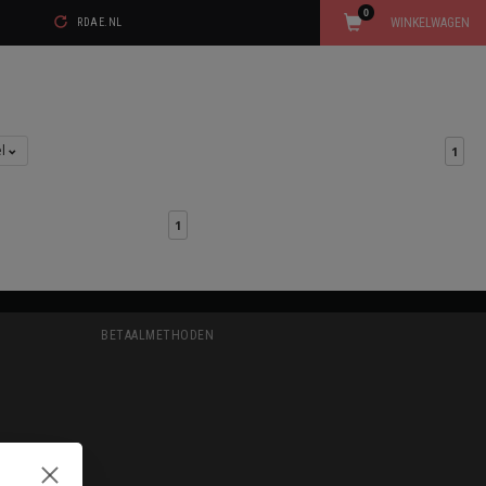
0
WINKELWAGEN
RDAE.NL
el
1
1
BETAALMETHODEN