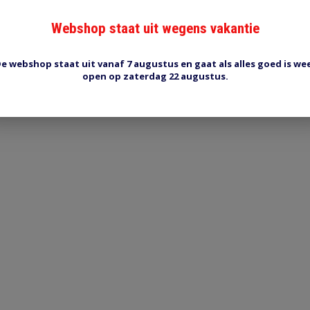
Iban nummer: NL44 RABO 0122 6410 19
Webshop staat uit wegens vakantie
© Rick Donkers
e webshop staat uit vanaf 7 augustus en gaat als alles goed is we
open op zaterdag 22 augustus.