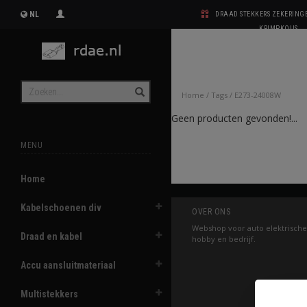
NL
DRAAD STEKKERS ZEKERIN
KRIMPKOUS
Home
/
Tags
/
E273-24008W
Geen producten gevonden!...
MENU
Home
Kabelschoenen div
OVER ONS
Webshop voor auto elektrische
Draad en kabel
hobby en bedrijf.
Accu aansluitmateriaal
Multistekkers