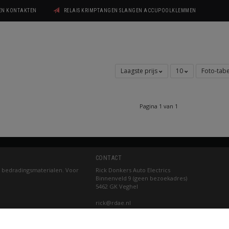
GEN KONTAKTEN
RELAIS KRIMPTANGEN SLANGEN ACCUPOOLKLEMMEN
Laagste prijs
10
Foto-tab
Pagina 1 van 1
CONTACT
 bedradingsmaterialen. Voor
Rick Donkers Auto Electrics
Binnenveld 9 (geen bezoekadres)
5462 GK Veghel
rick@rdae.nl
KvK nummer: 16067342
BTW nummer: NL001768158B83