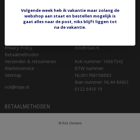
KLANTENSERVICE
CONTACT
Volgende week heb ik vakantie maar zolang de
Retourneren of aankoop
Rick Donkers Auto Electrics
webshop aan staat en bestellen mogelijk is
terugdraaien
Binnenveld 9 (geen
gaat alles naar de post, niks blijft liggen tot
Over ons
bezoekadres)
na de vakantie.
Algemene voorwaarden
5462 GK Veghel
Disclaimer
Privacy Policy
rick@rdae.nl
Betaalmethoden
Verzenden & retourneren
KvK nummer: 16067342
Klantenservice
BTW nummer:
Sitemap
NL001768158B83
Iban nummer: NL44 RABO
rick@rdae.nl
0122 6410 19
BETAALMETHODEN
© Rick Donkers