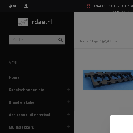
NL
DRAAD STEKKERS ZEKERIN
KRIMPKOUS
Home
/
Tags
/
@@tYDva
MENU
Home
Kabelschoenen div
Draad en kabel
Accu aansluitmateriaal
Multistekkers