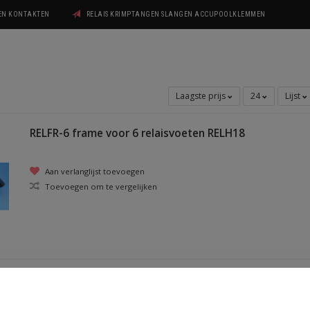
GEN KONTAKTEN
RELAIS KRIMPTANGEN SLANGEN ACCUPOOLKLEMMEN
Laagste prijs
24
Lijst
RELFR-6 frame voor 6 relaisvoeten RELH18
Aan verlanglijst toevoegen
Toevoegen om te vergelijken
Pagina 1 van 1