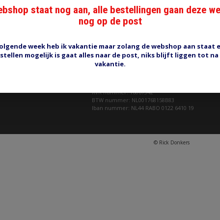
bshop staat nog aan, alle bestellingen gaan deze w
nog op de post
CONTACT
 bedradingsmaterialen. Voor
Rick Donkers Auto Electrics
olgende week heb ik vakantie maar zolang de webshop aan staat 
Binnenveld 9 (geen bezoekadres)
stellen mogelijk is gaat alles naar de post, niks blijft liggen tot na
5462 GK Veghel
vakantie.
rick@rdae.nl
KvK nummer: 16067342
BTW nummer: NL001768158B83
Iban nummer: NL44 RABO 0122 6410 19
© Rick Donkers