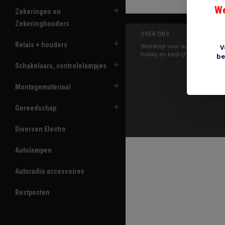
We
Zekeringen en
Zekeringhouders
OVER ONS
Relais + houders
Webshop voor auto elektrische
V
hobby en bedrijf.
be
Schakelaars, controlelampjes
Montagemateriaal
Gereedschap
Diversen Electro
Autolampen
Autoradio accessoires
Restposten