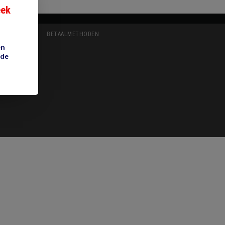
eek
BETAALMETHODEN
en
 de