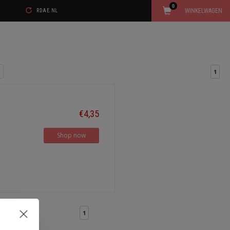
0
WINKELWAGEN
RDAE.NL
1
€4,35
Shop now
1