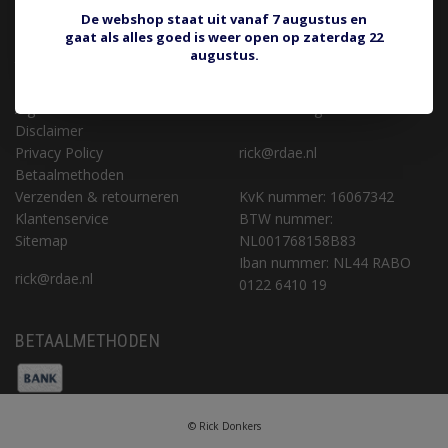
KLANTENSERVICE
CONTACT
De webshop staat uit vanaf 7 augustus en
gaat als alles goed is weer open op zaterdag 22
Retourneren of aankoop
Rick Donkers Auto Electrics
augustus.
terugdraaien
Binnenveld 9 (geen
Over ons
bezoekadres)
Algemene voorwaarden
5462 GK Veghel
Disclaimer
Privacy Policy
rick@rdae.nl
Betaalmethoden
Verzenden & retourneren
KvK nummer: 16067342
Klantenservice
BTW nummer:
Sitemap
NL001768158B83
Iban nummer: NL44 RABO
rick@rdae.nl
0122 6410 19
BETAALMETHODEN
© Rick Donkers