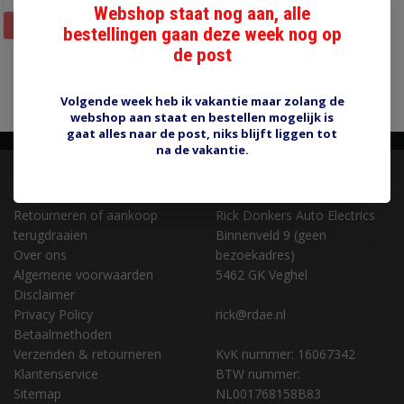
Webshop staat nog aan, alle
Informatie
bestellingen gaan deze week nog op
de post
Pagina 1 van 1
1
Volgende week heb ik vakantie maar zolang de
webshop aan staat en bestellen mogelijk is
gaat alles naar de post, niks blijft liggen tot
na de vakantie.
KLANTENSERVICE
CONTACT
Retourneren of aankoop
Rick Donkers Auto Electrics
terugdraaien
Binnenveld 9 (geen
Over ons
bezoekadres)
Algemene voorwaarden
5462 GK Veghel
Disclaimer
Privacy Policy
rick@rdae.nl
Betaalmethoden
Verzenden & retourneren
KvK nummer: 16067342
Klantenservice
BTW nummer:
Sitemap
NL001768158B83