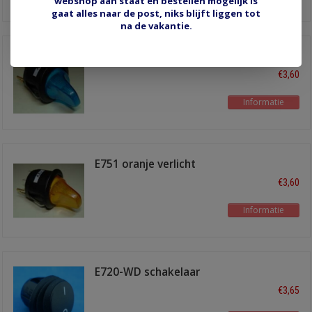
webshop aan staat en bestellen mogelijk is
gaat alles naar de post, niks blijft liggen tot
na de vakantie.
E752 blauw verlicht
€3,60
Informatie
E751 oranje verlicht
€3,60
Informatie
E720-WD schakelaar
waterdicht
€3,65