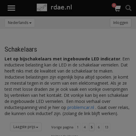
0
Toggle
navigation
Nederlands
Inloggen
Schakelaars
Let op bijschakelaars met ingebouwde LED indicator
. Een
inductieve belasting kan de LED in de schakelaar vernielen. Dat
heeft niks met de kwaliteit van de schakelaar te maken.
Inductieve belastingen zijn eigenlijk bijna altijd spoelen. Je komt
ze meestal tegen in de vorm van een elektomagneet. Als je ze
test met losse draden zie je ook vaak een vonkje overspringen
bij verbreken van het kontakt. Dit vonkje kan bij een schakelaar
de ingebouwde LED vernielen. Een mooi verhaal over
inductiespanning vind je hier op
problemcar.nl
. Gaat over relais,
die kunnen ook inductief zijn. (zolang de link blijft werken).
Laagste prijs
Vorige pagina
1
4
5
6
13