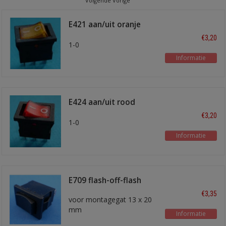
Volgende Vorige
E421 aan/uit oranje
verlicht
€3,20
1-0
Informatie
E424 aan/uit rood
verlicht
€3,20
1-0
Informatie
E709 flash-off-flash
€3,35
voor montagegat 13 x 20
mm
Informatie
Veert terug in uitstand