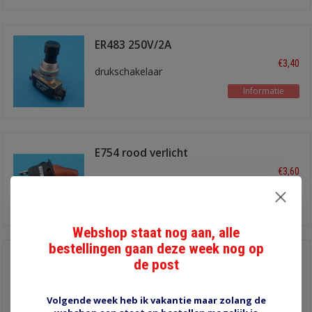
ER483 250V/2A
€3,40
drukschakelaar
Informatie
E754 rood verlicht
€3,60
Informatie
Webshop staat nog aan, alle
bestellingen gaan deze week nog op
E753 groen verlicht
de post
€3,60
Volgende week heb ik vakantie maar zolang de
Informatie