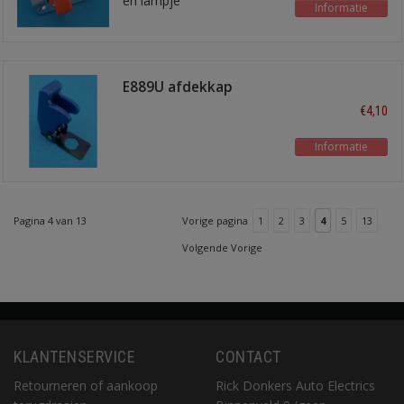
en lampje
Informatie
E889U afdekkap
€4,10
Informatie
Pagina 4 van 13
Vorige pagina
1
2
3
4
5
13
Volgende Vorige
KLANTENSERVICE
CONTACT
Retourneren of aankoop
Rick Donkers Auto Electrics