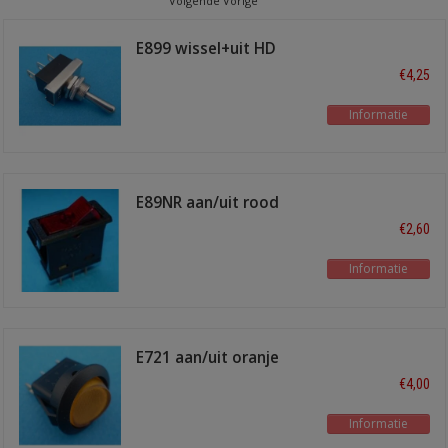
Volgende Vorige
E899 wissel+uit HD
€4,25
Informatie
E89NR aan/uit rood
€2,60
Informatie
E721 aan/uit oranje
verlicht
€4,00
Informatie