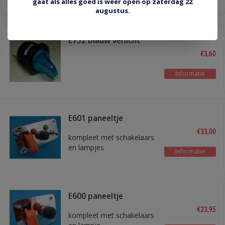
voor symbool en indicator
gaat als alles goed is weer open op zaterdag 22
augustus.
voor 'aan'
E752 blauw verlicht
€3,60
Informatie
E601 paneeltje
€33,00
kompleet met schakelaars
en lampjes
Informatie
E600 paneeltje
€23,95
kompleet met schakelaars