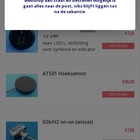
webshop aan staat en bestellen mogelijk is
voor symbool en indicator
gaat alles naar de post, niks blijft liggen tot
voor 'aan'
na de vakantie.
schakelaar met
'beacon light' symbool
€7,25
12-24V
twee LED's, verlichting
Informatie
voor symbool en indicator
voor 'aan'
ATS01 Hoeksensor
(schakelaar)
€30,00
Informatie
636/H2 on-on (wissel)
€7,85