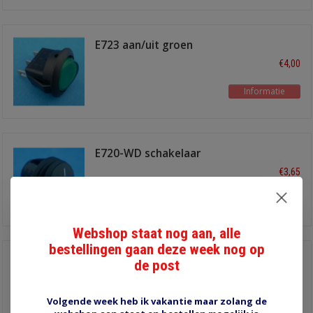
E723 aan/uit groen
verlicht
€4,00
Informatie
E720-WD schakelaar
waterdicht
€3,65
Informatie
Webshop staat nog aan, alle
bestellingen gaan deze week nog op
schakelaar met
de post
'laadbak licht' symbool
€7,25
12-24V
twee LED's, verlichting
Volgende week heb ik vakantie maar zolang de
Informatie