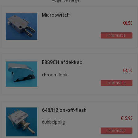
Volgende Vorige
Microswitch
wisselkontakt
€0,50
Informatie
E889CH afdekkap
chroom
€4,10
chroom look
Informatie
648/H2 on-off-flash
€15,95
dubbelpolig
Informatie