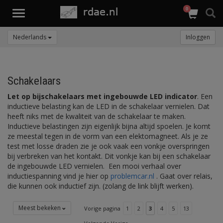
0
Toggle
navigation
Nederlands
Inloggen
Schakelaars
Let op bijschakelaars met ingebouwde LED indicator
. Een
inductieve belasting kan de LED in de schakelaar vernielen. Dat
heeft niks met de kwaliteit van de schakelaar te maken.
Inductieve belastingen zijn eigenlijk bijna altijd spoelen. Je komt
ze meestal tegen in de vorm van een elektomagneet. Als je ze
test met losse draden zie je ook vaak een vonkje overspringen
bij verbreken van het kontakt. Dit vonkje kan bij een schakelaar
de ingebouwde LED vernielen. Een mooi verhaal over
inductiespanning vind je hier op
problemcar.nl
. Gaat over relais,
die kunnen ook inductief zijn. (zolang de link blijft werken).
Meest bekeken
Vorige pagina
1
2
3
4
5
13