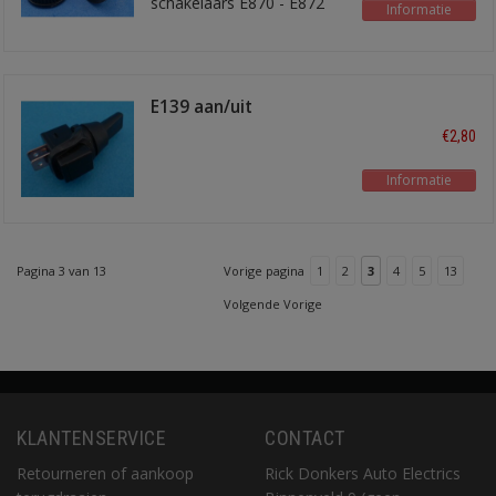
schakelaars E870 - E872
Informatie
E139 aan/uit
waterdicht
€2,80
Informatie
Pagina 3 van 13
Vorige pagina
1
2
3
4
5
13
Volgende Vorige
KLANTENSERVICE
CONTACT
Retourneren of aankoop
Rick Donkers Auto Electrics