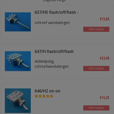
Volgende Vorige
637/H5 flash/off/flash -
lang
€15,85
schroef aansluitingen
Informatie
647/H flash/off/flash
€23,00
dubbelpolig,
schroefaansluitingen
Informatie
646/H2 on-on
dubbelpolig
€15,25
Informatie