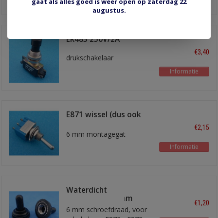
gaat als alles goed is weer open op zaterdag 22
augustus.
ER483 250V/2A
€3,40
drukschakelaar
Informatie
E871 wissel (dus ook
aan/uit)
€2,15
6 mm montagegat
Informatie
Waterdicht
kondoompje 6mm
€1,20
6 mm schroefdraad, voor