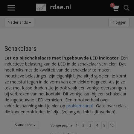
0
Toggle
navigation
Nederlands
Inloggen
Schakelaars
Let op bijschakelaars met ingebouwde LED indicator
. Een
inductieve belasting kan de LED in de schakelaar vernielen. Dat
heeft niks met de kwaliteit van de schakelaar te maken.
Inductieve belastingen zijn eigenlijk bijna altijd spoelen. Je komt
ze meestal tegen in de vorm van een elektomagneet. Als je ze
test met losse draden zie je ook vaak een vonkje overspringen
bij verbreken van het kontakt. Dit vonkje kan bij een schakelaar
de ingebouwde LED vernielen. Een mooi verhaal over
inductiespanning vind je hier op
problemcar.nl
. Gaat over relais,
die kunnen ook inductief zijn. (zolang de link blijft werken).
Standaard
Vorige pagina
1
2
3
4
5
13