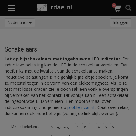
0
Toggle
navigation
Nederlands
Inloggen
Schakelaars
Let op bijschakelaars met ingebouwde LED indicator
. Een
inductieve belasting kan de LED in de schakelaar vernielen. Dat
heeft niks met de kwaliteit van de schakelaar te maken.
Inductieve belastingen zijn eigenlijk bijna altijd spoelen. Je komt
ze meestal tegen in de vorm van een elektomagneet. Als je ze
test met losse draden zie je ook vaak een vonkje overspringen
bij verbreken van het kontakt. Dit vonkje kan bij een schakelaar
de ingebouwde LED vernielen. Een mooi verhaal over
inductiespanning vind je hier op
problemcar.nl
. Gaat over relais,
die kunnen ook inductief zijn. (zolang de link blijft werken).
Meest bekeken
Vorige pagina
1
2
3
4
5
6