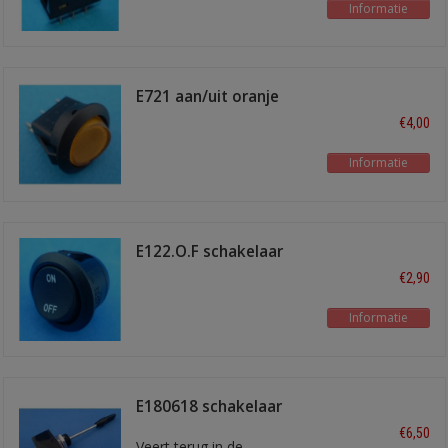
Informatie
E721 aan/uit oranje
verlicht
€4,00
Informatie
E122.O.F schakelaar
on-off
€2,90
Informatie
E180618 schakelaar
flash-off-flash
€6,50
Veert terug in de