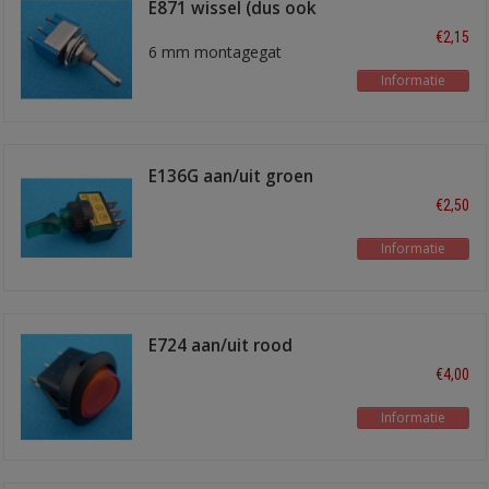
E871 wissel (dus ook
aan/uit)
€2,15
6 mm montagegat
Informatie
E136G aan/uit groen
€2,50
Informatie
E724 aan/uit rood
verlicht
€4,00
Informatie