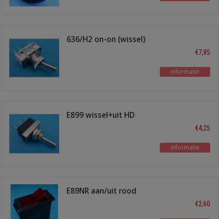
'aan'
636/H2 on-on (wissel)
€7,85
Informatie
E899 wissel+uit HD
€4,25
Informatie
E89NR aan/uit rood
€2,60