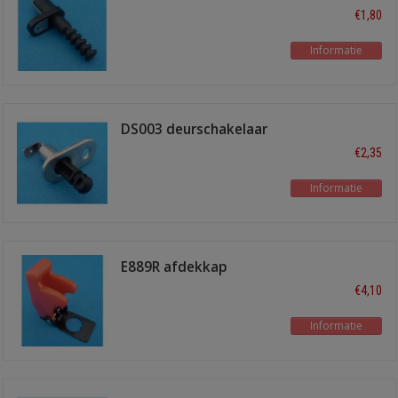
€1,80
Informatie
DS003 deurschakelaar
€2,35
Informatie
E889R afdekkap
€4,10
Informatie