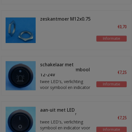
zeskantmoer M12x0.75
€0,70
Informatie
schakelaar met
'beacon light' symbool
€7,25
12-24V
twee LED's, verlichting
Informatie
voor symbool en indicator
voor 'aan'
aan-uit met LED
indicator 12-24V
€7,25
twee LED's, verlichting
symbool en indicator voor
Informatie