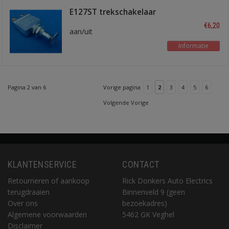
E127ST trekschakelaar
€6,20
aan/uit
Informatie
Pagina 2 van 6
Vorige pagina
1
2
3
4
5
6
Volgende Vorige
KLANTENSERVICE
CONTACT
Retourneren of aankoop
Rick Donkers Auto Electrics
terugdraaien
Binnenveld 9 (geen
Over ons
bezoekadres)
Algemene voorwaarden
5462 GK Veghel
Disclaimer