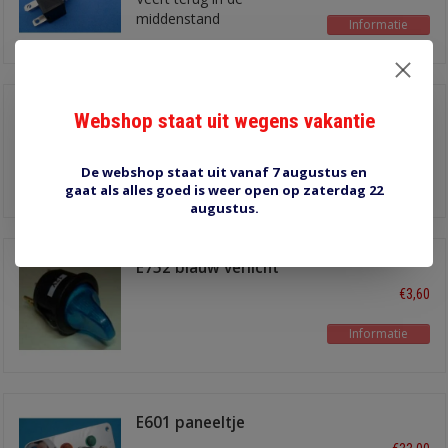
middenstand
Informatie
schakelaar met
Webshop staat uit wegens vakantie
'laadbak licht' symbool
€7,25
12-24V
twee LED's, verlichting
De webshop staat uit vanaf 7 augustus en
Informatie
gaat als alles goed is weer open op zaterdag 22
voor symbool en indicator
augustus.
voor 'aan'
E752 blauw verlicht
€3,60
Informatie
E601 paneeltje