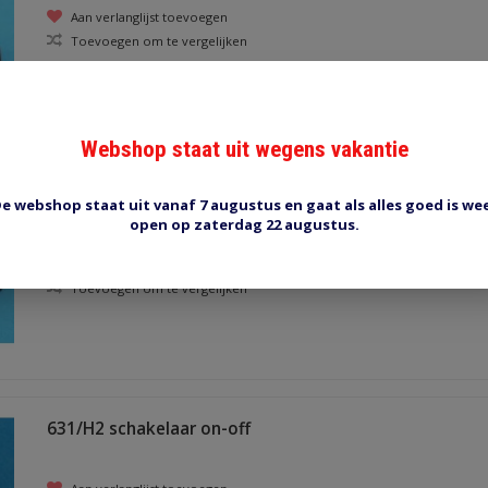
Aan verlanglijst toevoegen
Toevoegen om te vergelijken
Webshop staat uit wegens vakantie
E889CH afdekkap chroom
e webshop staat uit vanaf 7 augustus en gaat als alles goed is we
chroom look
open op zaterdag 22 augustus.
Aan verlanglijst toevoegen
Toevoegen om te vergelijken
631/H2 schakelaar on-off