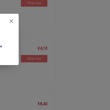
Shop now
er
€4,10
Shop now
€8,40