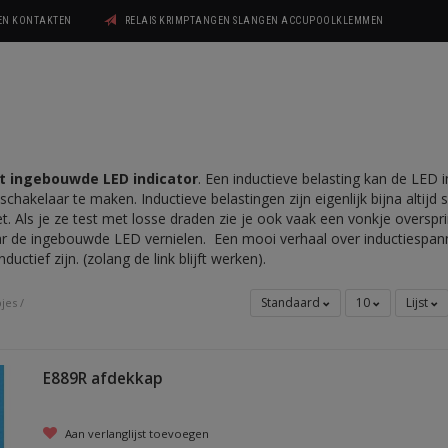
GEN KONTAKTEN
RELAIS KRIMPTANGEN SLANGEN ACCUPOOLKLEMMEN
t ingebouwde LED indicator
. Een inductieve belasting kan de LED i
schakelaar te maken. Inductieve belastingen zijn eigenlijk bijna altijd
 Als je ze test met losse draden zie je ook vaak een vonkje oversprin
ar de ingebouwde LED vernielen. Een mooi verhaal over inductiespann
ductief zijn. (zolang de link blijft werken).
Standaard
10
Lijst
pjes
/
E889R afdekkap
Aan verlanglijst toevoegen