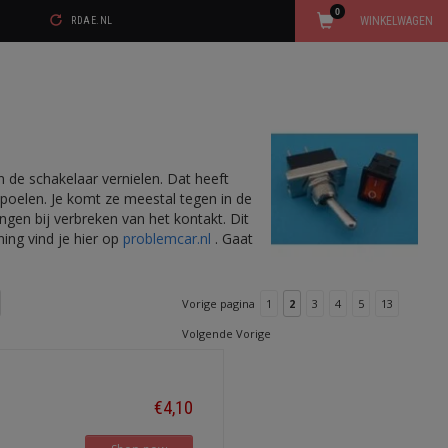
0
WINKELWAGEN
RDAE.NL
n de schakelaar vernielen. Dat heeft
 spoelen. Je komt ze meestal tegen in de
gen bij verbreken van het kontakt. Dit
ing vind je hier op
problemcar.nl
. Gaat
Vorige pagina
1
2
3
4
5
13
Volgende Vorige
€4,10