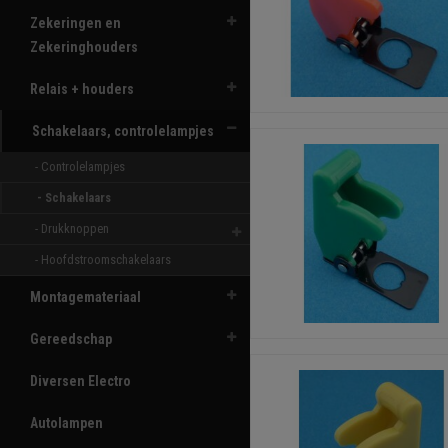
Zekeringen en
Zekeringhouders
Relais + houders
Schakelaars, controlelampjes
- Controlelampjes 
- Schakelaars 
- Drukknoppen 
- Hoofdstroomschakelaars 
Montagemateriaal
Gereedschap
Diversen Electro
Autolampen