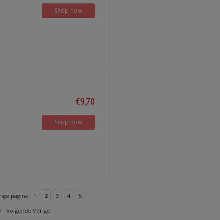
Shop now
€9,70
Shop now
rige pagina
1
2
3
4
5
3
Volgende Vorige