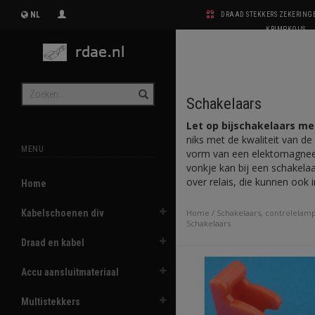
NL
DRAAD STEKKERS ZEKERIN
KRIMPKOUS
Schakelaars
Let op bijschakelaars me
niks met de kwaliteit van de 
MENU
vorm van een elektomagneet.
vonkje kan bij een schakela
over relais, die kunnen ook in
Home
Kabelschoenen div
Home
/
Schakelaars, controlelam
Schakelaars
Draad en kabel
Accu aansluitmateriaal
Multistekkers