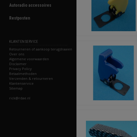
Autoradio accessoires
Restposten
KLANTENSERVICE
Retourneren of aankoop terugdraaien
Over ons
Algemene voorwaarden
Disclaimer
Privacy Policy
Betaalmethoden
Verzenden & retourneren
Klantenservice
Sitemap
rick@rdae.nl