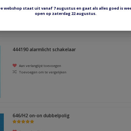
Aan verlanglijst toevoegen
e webshop staat uit vanaf 7 augustus en gaat als alles goed is we
Toevoegen om te vergelijken
open op zaterdag 22 augustus.
444190 alarmlicht schakelaar
Aan verlanglijst toevoegen
Toevoegen om te vergelijken
646/H2 on-on dubbelpolig