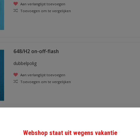
Aan verlanglijst toevoegen
Toevoegen om te vergelijken
648/H2 on-off-flash
dubbelpolig
Aan verlanglijst toevoegen
Toevoegen om te vergelijken
637/H5 flash/off/flash - lang
Webshop staat uit wegens vakantie
schroef aansluitingen