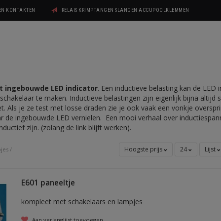
GEN KONTAKTEN
RELAIS KRIMPTANGEN SLANGEN ACCUPOOLKLEMMEN
t ingebouwde LED indicator
. Een inductieve belasting kan de LED i
schakelaar te maken. Inductieve belastingen zijn eigenlijk bijna altijd
 Als je ze test met losse draden zie je ook vaak een vonkje oversprin
ar de ingebouwde LED vernielen. Een mooi verhaal over inductiespann
ductief zijn. (zolang de link blijft werken).
Hoogste prijs
24
Lijst
pjes
/
E601 paneeltje
kompleet met schakelaars en lampjes
Aan verlanglijst toevoegen