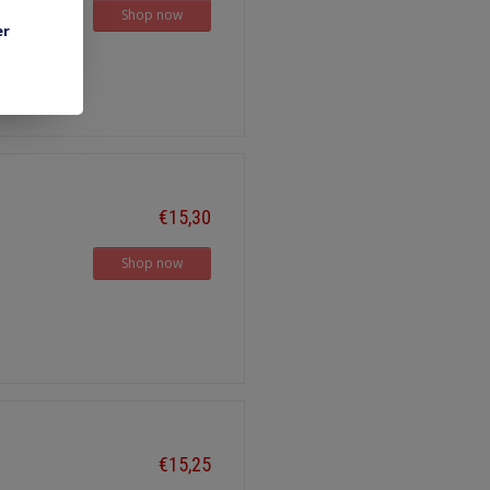
Shop now
er
€15,30
Shop now
€15,25