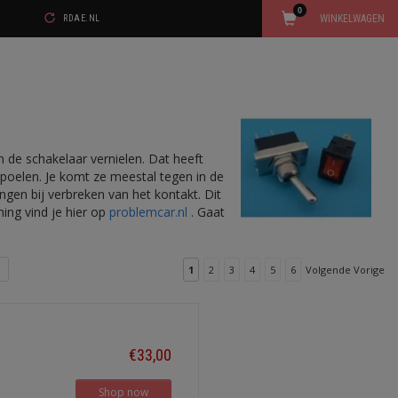
0
WINKELWAGEN
RDAE.NL
n de schakelaar vernielen. Dat heeft
 spoelen. Je komt ze meestal tegen in de
gen bij verbreken van het kontakt. Dit
ing vind je hier op
problemcar.nl
. Gaat
1
2
3
4
5
6
Volgende Vorige
€33,00
Shop now