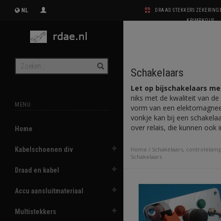
NL
DRAAD STEKKERS ZEKERIN
KRIMPKOUS
Schakelaars
Let op bijschakelaars me
niks met de kwaliteit van de 
MENU
vorm van een elektomagneet.
vonkje kan bij een schakela
over relais, die kunnen ook in
Home
Kabelschoenen div
Home
/
Schakelaars, controlelam
Schakelaars
Draad en kabel
Accu aansluitmateriaal
Multistekkers