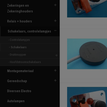
Zekeringen en
Zekeringhouders
Relais + houders
Schakelaars, controlelampjes
- Controlelampjes 
- Schakelaars 
- Drukknoppen 
- Hoofdstroomschakelaars 
Montagemateriaal
Gereedschap
Diversen Electro
Autolampen