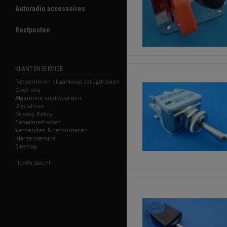
Autoradio accessoires
Restposten
KLANTENSERVICE
Retourneren of aankoop terugdraaien
Over ons
Algemene voorwaarden
Disclaimer
Privacy Policy
Betaalmethoden
Verzenden & retourneren
Klantenservice
Sitemap
rick@rdae.nl