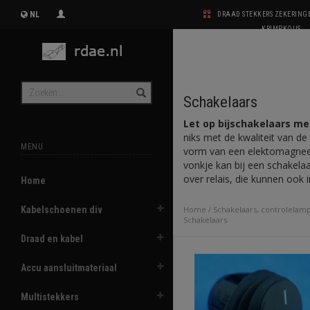
NL
DRAAD STEKKERS ZEKERIN
KRIMPKOUS
Schakelaars
Let op bijschakelaars me
niks met de kwaliteit van de 
MENU
vorm van een elektomagneet.
vonkje kan bij een schakela
over relais, die kunnen ook in
Home
Kabelschoenen div
Home
/
Schakelaars, controlelam
Schakelaars
Draad en kabel
Accu aansluitmateriaal
Multistekkers