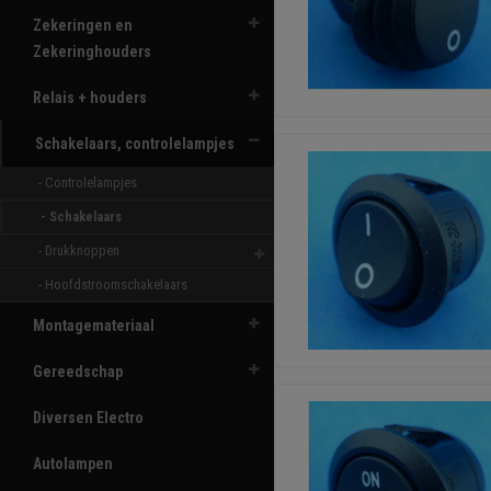
Zekeringen en
Zekeringhouders
Relais + houders
Schakelaars, controlelampjes
- Controlelampjes 
- Schakelaars 
- Drukknoppen 
- Hoofdstroomschakelaars 
Montagemateriaal
Gereedschap
Diversen Electro
Autolampen