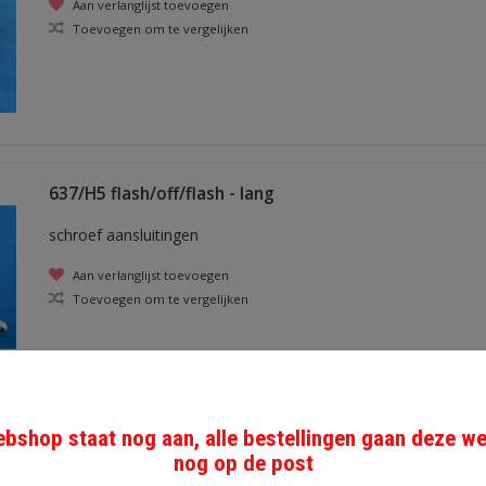
Aan verlanglijst toevoegen
Toevoegen om te vergelijken
637/H5 flash/off/flash - lang
schroef aansluitingen
Aan verlanglijst toevoegen
Toevoegen om te vergelijken
bshop staat nog aan, alle bestellingen gaan deze w
639/H on-off-on schroefaansluiting
nog op de post
(wissel met uit)