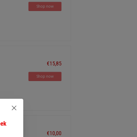
Shop now
€15,85
Shop now
eek
€10,00