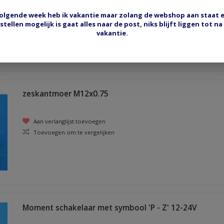
olgende week heb ik vakantie maar zolang de webshop aan staat 
Aan verlanglijst toevoegen
stellen mogelijk is gaat alles naar de post, niks blijft liggen tot na
Toevoegen om te vergelijken
vakantie.
zeskantmoer M12x0.75
Aan verlanglijst toevoegen
Toevoegen om te vergelijken
Moment schakelaar met symbool 'P - Z' 12-24V