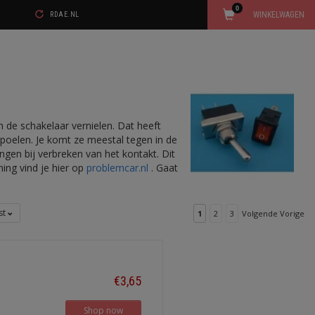
0
WINKELWAGEN
RDAE.NL
n de schakelaar vernielen. Dat heeft
 spoelen. Je komt ze meestal tegen in de
gen bij verbreken van het kontakt. Dit
ing vind je hier op
problemcar.nl
. Gaat
jst
1
2
3
Volgende Vorige
€3,65
Shop now