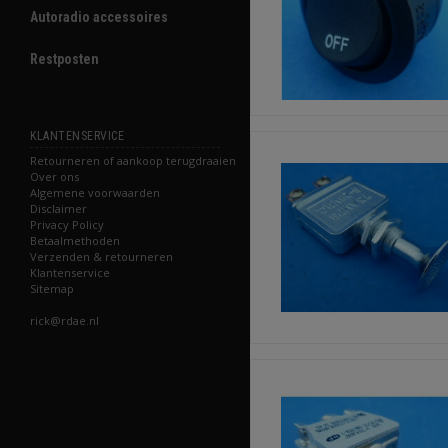
Autoradio accessoires
Restposten
KLANTENSERVICE
Retourneren of aankoop terugdraaien
Over ons
Algemene voorwaarden
Disclaimer
Privacy Policy
Betaalmethoden
Verzenden & retourneren
Klantenservice
Sitemap
rick@rdae.nl