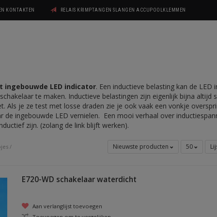
GEN KONTAKTEN
RELAIS KRIMPTANGEN SLANGEN ACCUPOOLKLEMMEN
t ingebouwde LED indicator
. Een inductieve belasting kan de LED i
schakelaar te maken. Inductieve belastingen zijn eigenlijk bijna altijd
 Als je ze test met losse draden zie je ook vaak een vonkje oversprin
ar de ingebouwde LED vernielen. Een mooi verhaal over inductiespann
ductief zijn. (zolang de link blijft werken).
Nieuwste producten
50
Li
pjes
/
E720-WD schakelaar waterdicht
Aan verlanglijst toevoegen
Toevoegen om te vergelijken