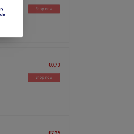
en
Shop now
 de
€0,70
Shop now
€7,25