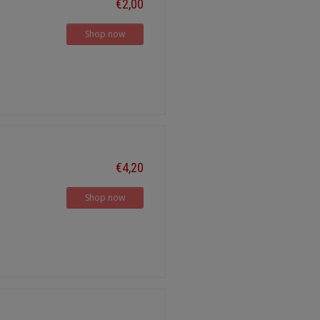
€2,00
Shop now
€4,20
Shop now