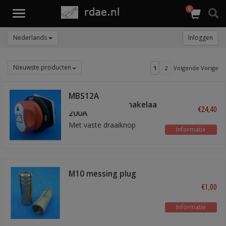
0
Toggle
navigation
Nederlands
Inloggen
Nieuwste producten
1
2
Volgende Vorige
MBS12A
hoofdstroomschakelaar
€24,40
200A
Met vaste draaiknop
Informatie
M10 messing plug
€1,00
Informatie