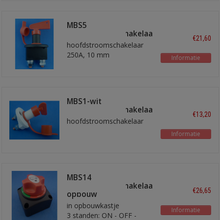
MBS5
hoofdstroomschakelaar
€21,60
hoofdstroomschakelaar
250A, 10 mm
Informatie
aansluitbouten
MBS1-wit
hoofdstroomschakelaar
€13,20
hoofdstroomschakelaar
Informatie
MBS14
hoofdstroomschakelaar
€26,65
opbouw
in opbouwkastje
Informatie
3 standen: ON - OFF -