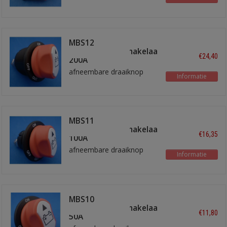
MBS12
hoofdstroomschakelaar
€24,40
200A
afneembare draaiknop
Informatie
MBS11
hoofdstroomschakelaar
€16,35
100A
afneembare draaiknop
Informatie
MBS10
hoofdstroomschakelaar
€11,80
50A