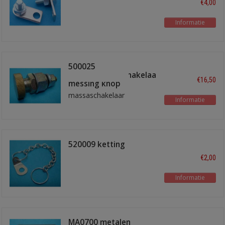
€4,00
Informatie
500025
hoofdstroomschakelaar
€16,50
messing knop
massaschakelaar
Informatie
520009 ketting
€2,00
Informatie
MA0700 metalen