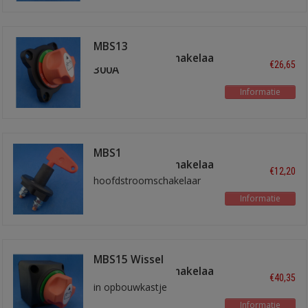
SLEUTEL UIT
MBS13
hoofdstroomschakelaar
€26,65
300A
Informatie
MBS1
hoofdstroomschakelaar
€12,20
hoofdstroomschakelaar
Informatie
MBS15 Wissel
hoofdstroomschakelaar
€40,35
in opbouwkastje
Informatie