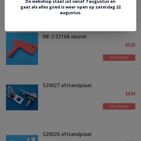
De webshop staat uit vanaf 7 augustus en
gaat als alles goed is weer open op zaterdag 22
Informatie
augustus.
ME-2 52168 sleutel
red/alu
€3,50
Informatie
520027 afstandplaat
10mm
€4,50
Informatie
520026 afstandplaat
8mm