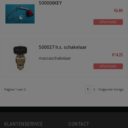
500006KEY
€6,80
Informatie
500027 h.s. schakelaar
€14,25
massaschakelaar
Informatie
Pagina 1 van 2
1
2
Volgende Vorige
KLANTENSERVICE
CONTACT