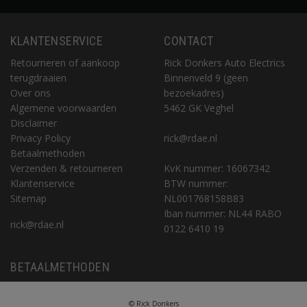
KLANTENSERVICE
CONTACT
Retourneren of aankoop
Rick Donkers Auto Electrics
terugdraaien
Binnenveld 9 (geen
Over ons
bezoekadres)
Algemene voorwaarden
5462 GK Veghel
Disclaimer
Privacy Policy
rick@rdae.nl
Betaalmethoden
Verzenden & retourneren
KvK nummer: 16067342
Klantenservice
BTW nummer:
Sitemap
NL001768158B83
Iban nummer: NL44 RABO
rick@rdae.nl
0122 6410 19
BETAALMETHODEN
© Rick Donkers