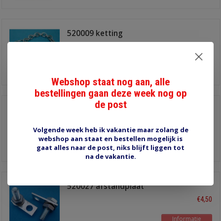
520009 ketting
€2,00
Informatie
Webshop staat nog aan, alle
bestellingen gaan deze week nog op
de post
520026 afstandplaat
8mm
€4,00
Volgende week heb ik vakantie maar zolang de
webshop aan staat en bestellen mogelijk is
Informatie
gaat alles naar de post, niks blijft liggen tot
na de vakantie.
520027 afstandplaat
10mm
€4,50
Informatie