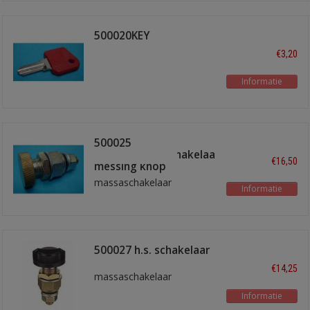
500020KEY
reservesleutel
€3,20
Informatie
500025
hoofdstroomschakelaar
€16,50
messing knop
massaschakelaar
Informatie
500027 h.s. schakelaar
€14,25
massaschakelaar
Informatie