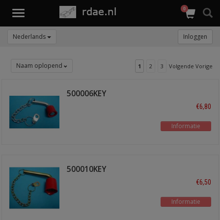
0
Toggle
navigation
Nederlands
Inloggen
Naam oplopend
1
2
3
Volgende Vorige
500006KEY
€6,80
Informatie
500010KEY
€6,50
Informatie