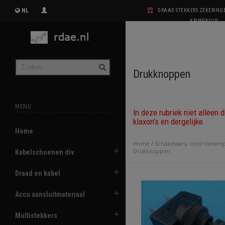
NL
DRAAD STEKKERS ZEKERIN
KRIMPKOUS
Drukknoppen
MENU
In deze rubriek niet alleen
klaxon's en dergelijke.
Home
Home
/
Schakelaars, controlelam
Drukknoppen
Kabelschoenen div
Draad en kabel
Accu aansluitmateriaal
Multistekkers