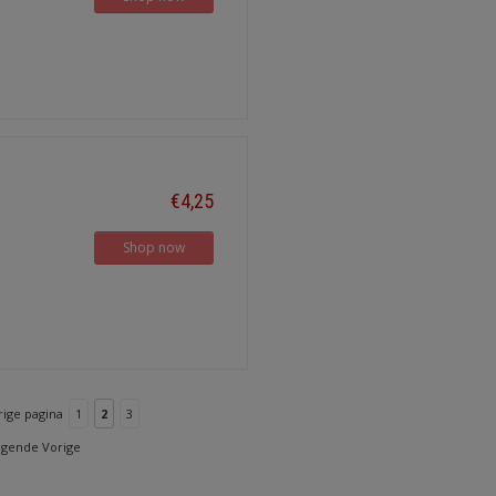
€4,25
Shop now
rige pagina
1
2
3
lgende Vorige