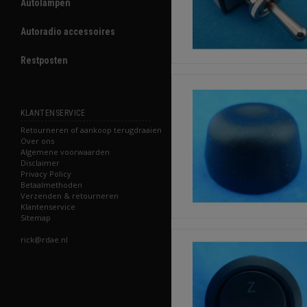
Autolampen
Autoradio accessoires
Restposten
KLANTENSERVICE
Retourneren of aankoop terugdraaien
Over ons
Algemene voorwaarden
Disclaimer
Privacy Policy
Betaalmethoden
Verzenden & retourneren
Klantenservice
Sitemap
rick@rdae.nl