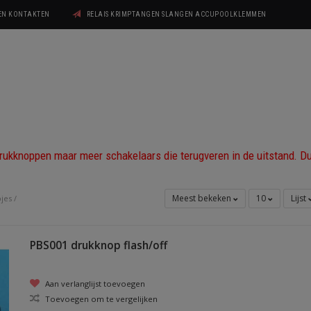
GEN KONTAKTEN
RELAIS KRIMPTANGEN SLANGEN ACCUPOOLKLEMMEN
 drukknoppen maar meer schakelaars die terugveren in de uitstand. D
Meest bekeken
10
Lijst
pjes
/
PBS001 drukknop flash/off
Aan verlanglijst toevoegen
Toevoegen om te vergelijken