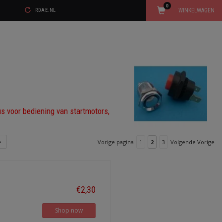
0
WINKELWAGEN
RDAE.NL
us voor bediening van startmotors,
Vorige pagina
1
2
3
Volgende Vorige
€2,30
Shop now