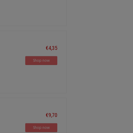
€4,35
Shop now
€9,70
Shop now