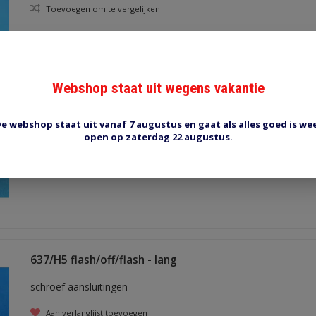
Toevoegen om te vergelijken
Webshop staat uit wegens vakantie
E97N flash/off
e webshop staat uit vanaf 7 augustus en gaat als alles goed is we
open op zaterdag 22 augustus.
Aan verlanglijst toevoegen
Toevoegen om te vergelijken
637/H5 flash/off/flash - lang
schroef aansluitingen
Aan verlanglijst toevoegen