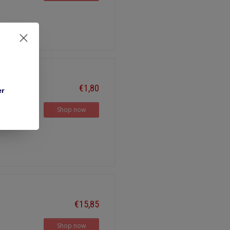
€1,80
er
Shop now
€15,85
Shop now