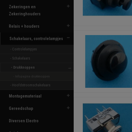
Zekeringen en
Zekeringhouders
Relais + houders
Schakelaars, controlelampjes
- Controlelampjes 
- Schakelaars 
- Drukknoppen 
- Infopagina drukknoppen
- Hoofdstroomschakelaars 
Montagemateriaal
Gereedschap
Diversen Electro