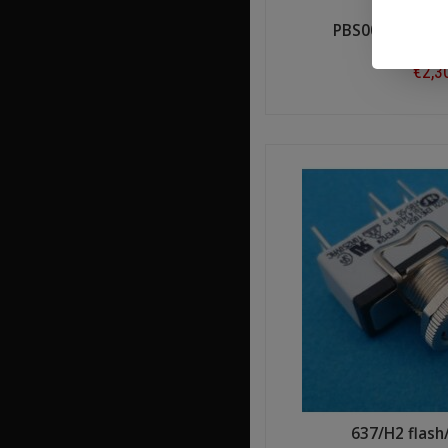
PBS001 drukkno
€2,3
Shop n
637/H2 flash/