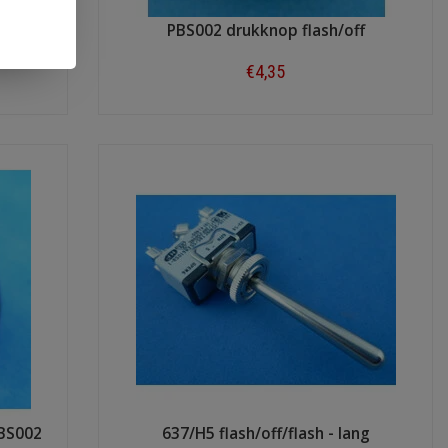
f
PBS002 drukknop flash/off
€4,35
Shop now
PBS002
637/H5 flash/off/flash - lang