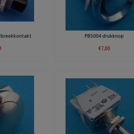
rbreekkontakt
PBS004 drukknop
0
€7,00
ow
Shop now