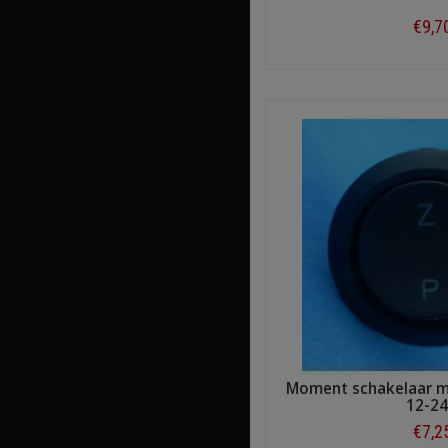
€9,7
Shop n
Moment schakelaar me
12-2
€7,2