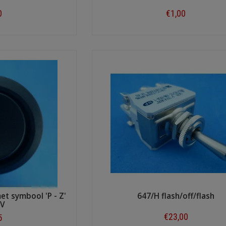
0
€1,00
ow
Shop now
t symbool 'P - Z'
647/H flash/off/flash
4V
€23,00
5