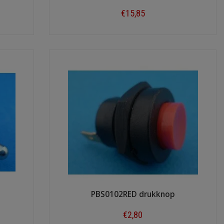
€15,85
Shop now
PBS0102RED drukknop
€2,80