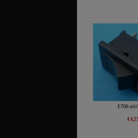
Shop n
E706 uit/
€4,2
Shop n