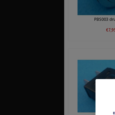
PBS003 dr
€7,9
Shop n
D