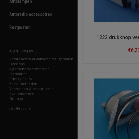
Autolampen
Autoradio accessoires
Restposten
1222 drukknop ve
€6,2
KLANTENSERVICE
Retourneren of aankoop terugdraaien
Shop n
Over ons
Algemene voorwaarden
Disclaimer
Privacy Policy
Betaalmethoden
Verzenden & retourneren
Klantenservice
Sitemap
rick@rdae.nl