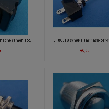
rische ramen etc.
E180618 schakelaar flash-off-f
5
€6,50
ow
Shop now