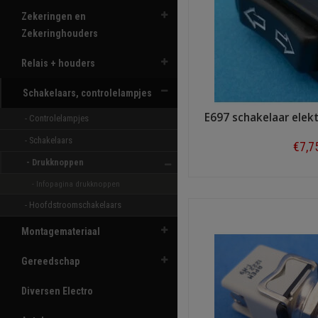
Zekeringen en
Zekeringhouders
Relais + houders
Schakelaars, controlelampjes
E697 schakelaar elekt
- Controlelampjes 
- Schakelaars 
€7,7
- Drukknoppen 
Shop n
- Infopagina drukknoppen
- Hoofdstroomschakelaars 
Montagemateriaal
Gereedschap
Diversen Electro