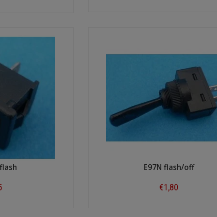
Shop now
ow
flash
E97N flash/off
5
€1,80
ow
Shop now