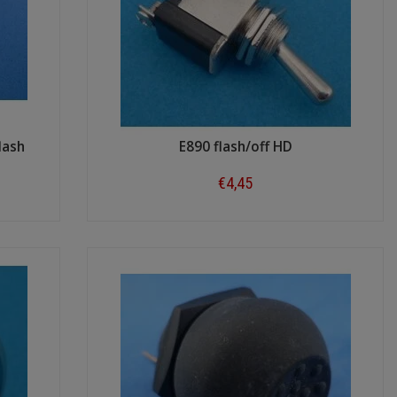
lash
E890 flash/off HD
€4,45
Shop now