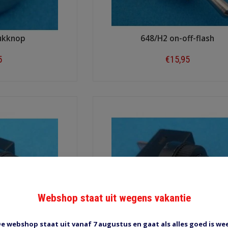
ukknop
648/H2 on-off-flash
5
€15,95
ow
Shop now
Webshop staat uit wegens vakantie
e webshop staat uit vanaf 7 augustus en gaat als alles goed is we