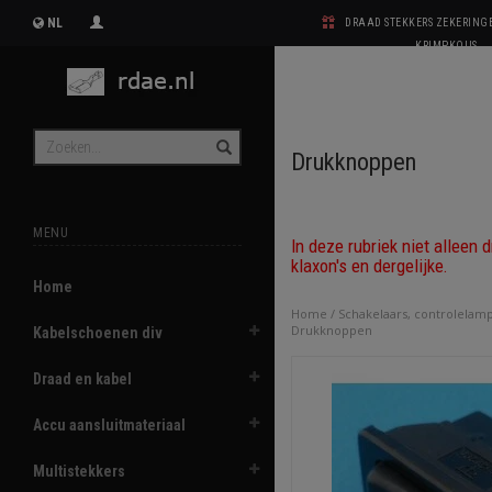
NL
DRAAD STEKKERS ZEKERIN
KRIMPKOUS
Drukknoppen
MENU
In deze rubriek niet alleen
klaxon's en dergelijke.
Home
Home
/
Schakelaars, controlelam
Drukknoppen
Kabelschoenen div
Draad en kabel
Accu aansluitmateriaal
Multistekkers