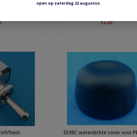
open op zaterdag 22 augustus.
p flash/off
PBS001R drukknop flash/of
0
€2,30
ow
Shop now
off/flash
E598C waterdichte cover voor 