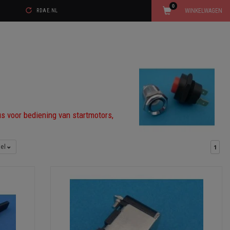
0
WINKELWAGEN
RDAE.NL
us voor bediening van startmotors,
bel
1