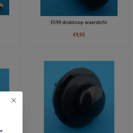
E599 drukknop waerdicht
€9,95
Shop now
er