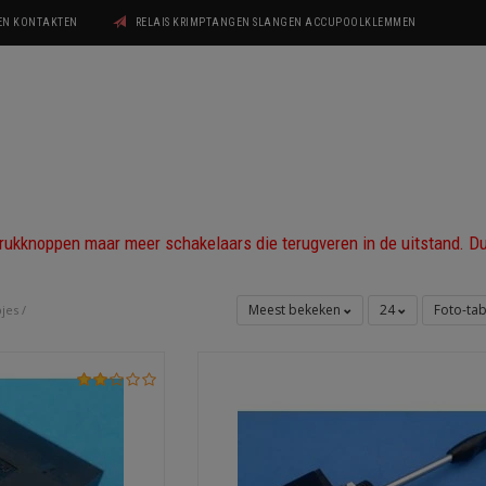
GEN KONTAKTEN
RELAIS KRIMPTANGEN SLANGEN ACCUPOOLKLEMMEN
 drukknoppen maar meer schakelaars die terugveren in de uitstand. D
Meest bekeken
24
Foto-ta
pjes
/