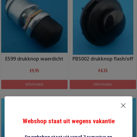
E599 drukknop waerdicht
PBS002 drukknop flash/off
€9,95
€4,35
Informatie
Informatie
Webshop staat uit wegens vakantie
De webshop staat uit vanaf 7 augustus en