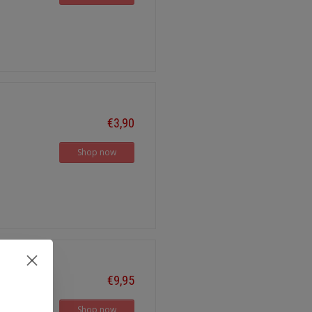
€3,90
Shop now
€9,95
Shop now