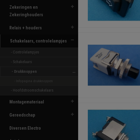
Zekeringen en
Zekeringhouders
Relais + houders
Schakelaars, controlelampjes
- Controlelampjes 
- Schakelaars 
- Drukknoppen 
- Infopagina drukknoppen
- Hoofdstroomschakelaars 
Montagemateriaal
Gereedschap
Diversen Electro