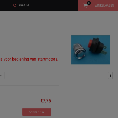
0
WINKELWAGEN
RDAE.NL
us voor bediening van startmotors,
1
€7,75
Shop now