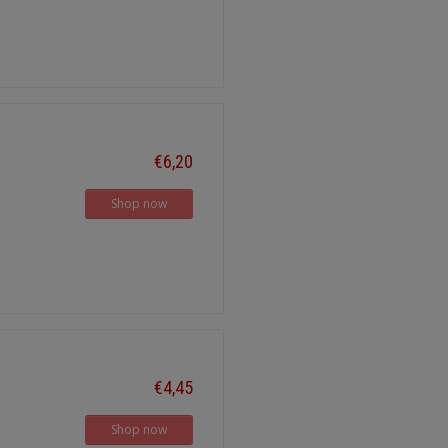
€6,20
Shop now
€4,45
Shop now