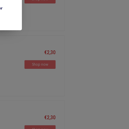
er
€2,30
Shop now
€2,30