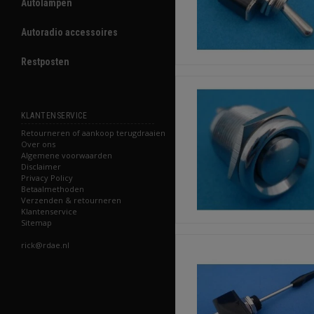
Autolampen
Autoradio accessoires
Restposten
KLANTENSERVICE
Retourneren of aankoop terugdraaien
Over ons
Algemene voorwaarden
Disclaimer
Privacy Policy
Betaalmethoden
Verzenden & retourneren
Klantenservice
Sitemap
rick@rdae.nl