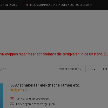
GEN KONTAKTEN
RELAIS KRIMPTANGEN SLANGEN ACCUPOOLKLEMMEN
 drukknoppen maar meer schakelaars die terugveren in de uitstand. D
Meest bekeken
100
Lijst
pjes
/
E697 schakelaar elektrische ramen etc.
Aan verlanglijst toevoegen
Toevoegen om te vergelijken