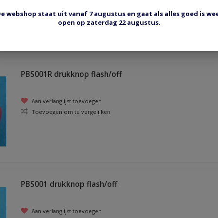
Toevoegen om te vergelijken
e webshop staat uit vanaf 7 augustus en gaat als alles goed is we
open op zaterdag 22 augustus.
PBS001R drukknop flash/off
Aan verlanglijst toevoegen
Toevoegen om te vergelijken
PBS001 drukknop flash/off
Aan verlanglijst toevoegen