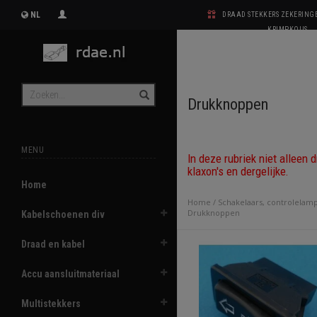
NL
DRAAD STEKKERS ZEKERIN
KRIMPKOUS
Drukknoppen
MENU
In deze rubriek niet alleen
klaxon's en dergelijke.
Home
Home
/
Schakelaars, controlelam
Drukknoppen
Kabelschoenen div
Draad en kabel
Accu aansluitmateriaal
Multistekkers