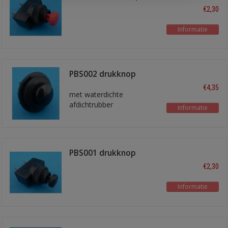
flash/off
€2,30
Informatie
PBS002 drukknop
flash/off
€4,35
met waterdichte
afdichtrubber
Informatie
PBS001 drukknop
flash/off
€2,30
Informatie