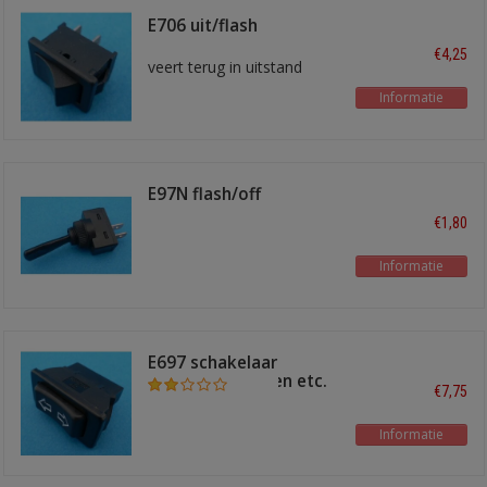
E706 uit/flash
€4,25
veert terug in uitstand
Informatie
E97N flash/off
€1,80
Informatie
E697 schakelaar
elektrische ramen etc.
€7,75
Informatie