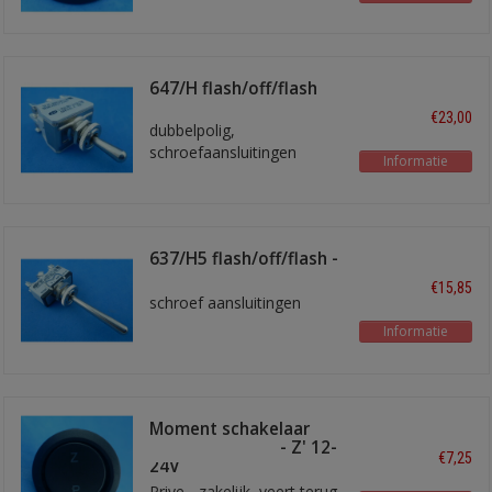
647/H flash/off/flash
€23,00
dubbelpolig,
schroefaansluitingen
Informatie
637/H5 flash/off/flash -
lang
€15,85
schroef aansluitingen
Informatie
Moment schakelaar
met symbool 'P - Z' 12-
€7,25
24V
Prive - zakelijk, veert terug