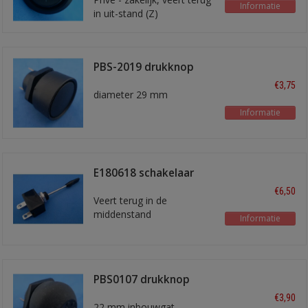
Informatie
in uit-stand (Z)
PBS-2019 drukknop
zwart
€3,75
diameter 29 mm
Informatie
E180618 schakelaar
flash-off-flash
€6,50
Veert terug in de
middenstand
Informatie
PBS0107 drukknop
waterdicht
€3,90
22 mm inbouwgat