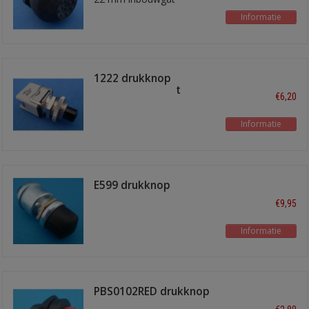
Informatie
1222 drukknop
verbreekkontakt
€6,20
Informatie
E599 drukknop
waerdicht
€9,95
Informatie
PBS0102RED drukknop