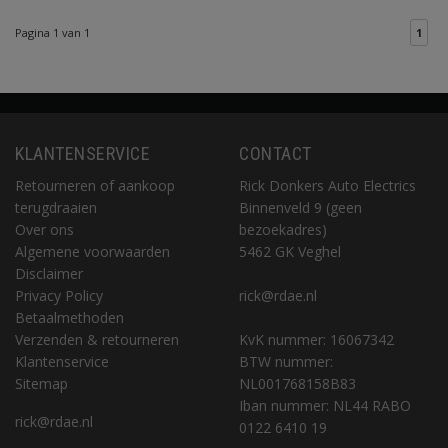
Pagina 1 van 1
1
KLANTENSERVICE
CONTACT
Retourneren of aankoop
Rick Donkers Auto Electrics
terugdraaien
Binnenveld 9 (geen
Over ons
bezoekadres)
Algemene voorwaarden
5462 GK Veghel
Disclaimer
Privacy Policy
rick@rdae.nl
Betaalmethoden
Verzenden & retourneren
KvK nummer: 16067342
Klantenservice
BTW nummer:
Sitemap
NL001768158B83
Iban nummer: NL44 RABO
rick@rdae.nl
0122 6410 19