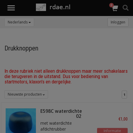
0
Toggle
navigation
Nederlands
Inloggen
Drukknoppen
In deze rubriek niet alleen drukknoppen maar meer schakelaars
die terugveren in de uitstand. Dus voor bediening van
startmotors, klaxon's en dergelijke.
Nieuwste producten
1
E598C waterdichte
cover voor PBS002
€1,00
met waterdichte
afdichtrubber
Informatie