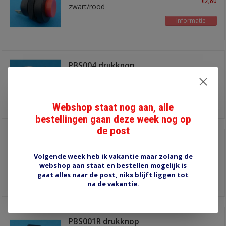
€2,80
zwart/rood
Informatie
PBS004 drukknop
€7,00
Informatie
Webshop staat nog aan, alle
bestellingen gaan deze week nog op
de post
PBS003 drukknop
Volgende week heb ik vakantie maar zolang de
€7,95
webshop aan staat en bestellen mogelijk is
gaat alles naar de post, niks blijft liggen tot
Informatie
na de vakantie.
PBS001R drukknop