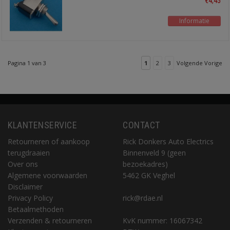
€4,45
Informatie
Pagina 1 van 3
1
2
3
Volgende Vorige
KLANTENSERVICE
CONTACT
Retourneren of aankoop
Rick Donkers Auto Electrics
terugdraaien
Binnenveld 9 (geen
Over ons
bezoekadres)
Algemene voorwaarden
5462 GK Veghel
Disclaimer
Privacy Policy
rick@rdae.nl
Betaalmethoden
Verzenden & retourneren
KvK nummer: 16067342