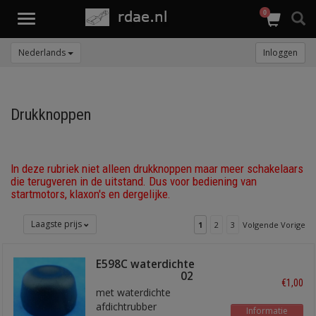
0
Toggle
navigation
Nederlands
Inloggen
Drukknoppen
In deze rubriek niet alleen drukknoppen maar meer schakelaars
die terugveren in de uitstand. Dus voor bediening van
startmotors, klaxon's en dergelijke.
Laagste prijs
1
2
3
Volgende Vorige
E598C waterdichte
cover voor PBS002
€1,00
met waterdichte
afdichtrubber
Informatie