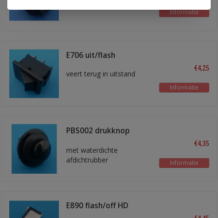
Informatie
E706 uit/flash
€4,25
veert terug in uitstand
Informatie
PBS002 drukknop
flash/off
€4,35
met waterdichte
afdichtrubber
Informatie
E890 flash/off HD