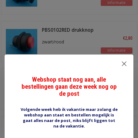
Informatie
PBS0102RED drukknop
€2,80
zwart/rood
Informatie
PBS-2019 drukknop
Webshop staat nog aan, alle
zwart
bestellingen gaan deze week nog op
€3,75
diameter 29 mm
de post
Informatie
Volgende week heb ik vakantie maar zolang de
webshop aan staat en bestellen mogelijk is
gaat alles naar de post, niks blijft liggen tot
PBS0107 drukknop
na de vakantie.
waterdicht
€3,90
22 mm inbouwgat