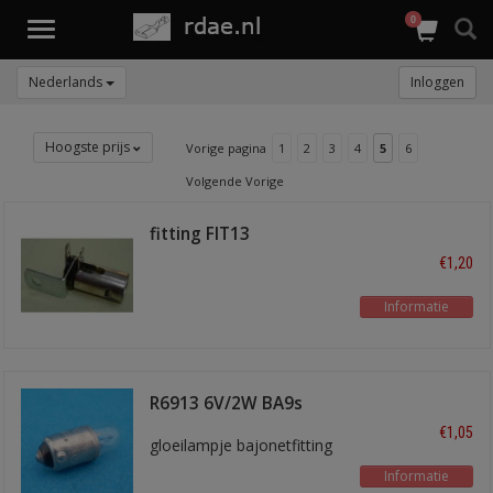
0
Toggle
navigation
Nederlands
Inloggen
Hoogste prijs
Vorige pagina
1
2
3
4
5
6
Volgende Vorige
fitting FIT13
€1,20
Informatie
R6913 6V/2W BA9s
€1,05
gloeilampje bajonetfitting
Informatie