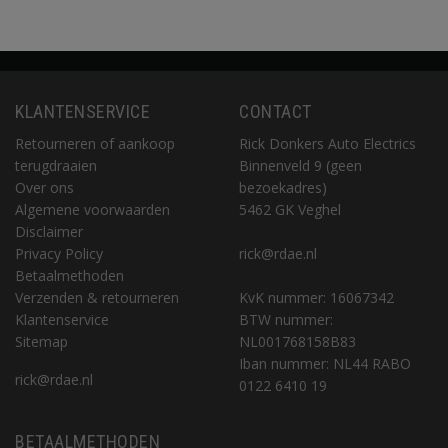
KLANTENSERVICE
CONTACT
Retourneren of aankoop
Rick Donkers Auto Electrics
terugdraaien
Binnenveld 9 (geen
Over ons
bezoekadres)
Algemene voorwaarden
5462 GK Veghel
Disclaimer
Privacy Policy
rick@rdae.nl
Betaalmethoden
Verzenden & retourneren
KvK nummer: 16067342
Klantenservice
BTW nummer:
Sitemap
NL001768158B83
Iban nummer: NL44 RABO
rick@rdae.nl
0122 6410 19
BETAALMETHODEN