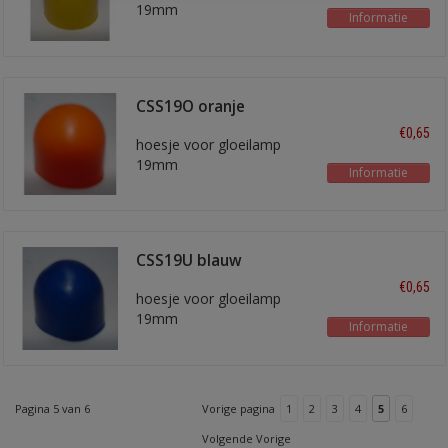
19mm
Informatie
CSS19O oranje
€0,65
hoesje voor gloeilamp
19mm
Informatie
CSS19U blauw
€0,65
hoesje voor gloeilamp
19mm
Informatie
Pagina 5 van 6
Vorige pagina
1
2
3
4
5
6
Volgende Vorige