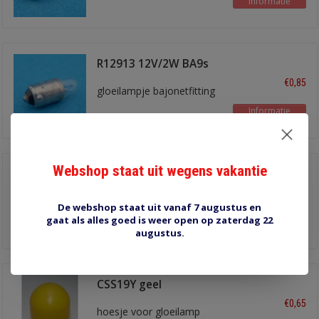
Informatie
R12913 12V/2W BA9s
€0,85
gloeilampje bajonetfitting
Informatie
Webshop staat uit wegens vakantie
CSS19R rood
€0,65
hoesje voor gloeilamp
De webshop staat uit vanaf 7 augustus en
19mm
gaat als alles goed is weer open op zaterdag 22
Informatie
augustus.
CSS19Y geel
€0,65
hoesje voor gloeilamp