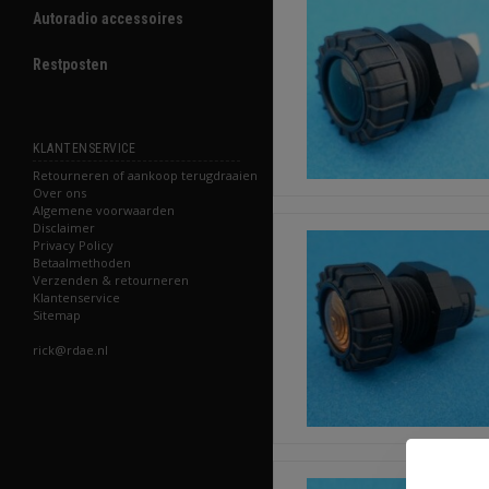
Autoradio accessoires
Restposten
KLANTENSERVICE
Retourneren of aankoop terugdraaien
Over ons
Algemene voorwaarden
Disclaimer
Privacy Policy
Betaalmethoden
Verzenden & retourneren
Klantenservice
Sitemap
rick@rdae.nl