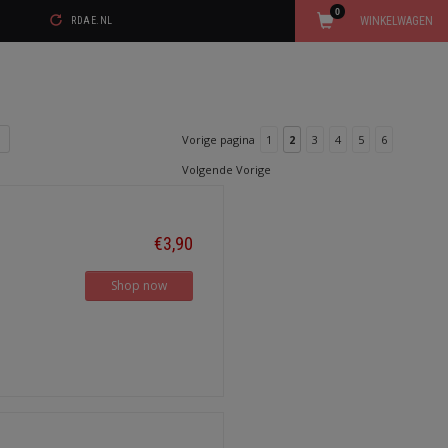
0
WINKELWAGEN
RDAE.NL
Vorige pagina
1
2
3
4
5
6
Volgende Vorige
€3,90
Shop now