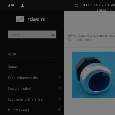
NL
DRAAD STEKKERS ZEKERIN
KRIMPKOUS
Home
/
Schakelaars, controlelam
Controlelampjes
MENU
Home
Kabelschoenen div
Draad en kabel
Accu aansluitmateriaal
Multistekkers