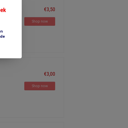
€3,50
eek
Shop now
en
 de
€3,00
Shop now