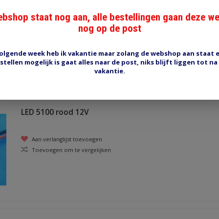
ME-738100 blauw
bshop staat nog aan, alle bestellingen gaan deze w
controlelamphouder
nog op de post
Aan verlanglijst toevoegen
Toevoegen om te vergelijken
olgende week heb ik vakantie maar zolang de webshop aan staat 
stellen mogelijk is gaat alles naar de post, niks blijft liggen tot na
vakantie.
LED 5100 rood 12V
Aan verlanglijst toevoegen
Toevoegen om te vergelijken