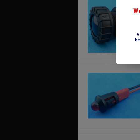
We
V
be