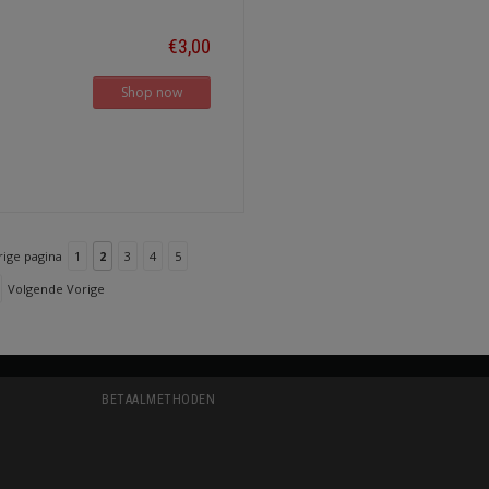
€3,00
Shop now
rige pagina
1
2
3
4
5
Volgende Vorige
BETAALMETHODEN