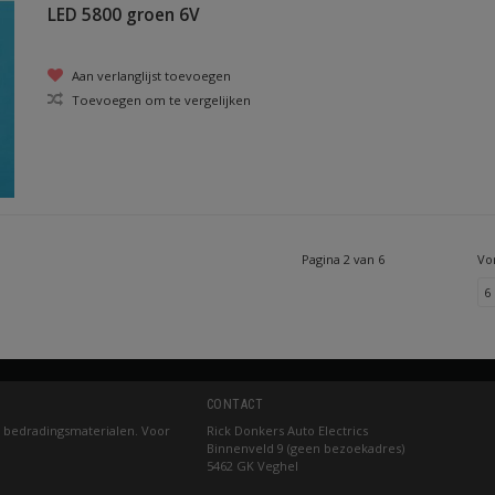
LED 5800 groen 6V
Aan verlanglijst toevoegen
Toevoegen om te vergelijken
Pagina 2 van 6
Vo
6
CONTACT
 bedradingsmaterialen. Voor
Rick Donkers Auto Electrics
Binnenveld 9 (geen bezoekadres)
5462 GK Veghel