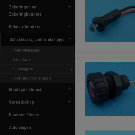
Zekeringen en
Zekeringhouders
Relais + houders
Schakelaars, controlelampjes
- Controlelampjes 
- Schakelaars 
- Drukknoppen 
- Hoofdstroomschakelaars 
Montagemateriaal
Gereedschap
Diversen Electro
Autolampen