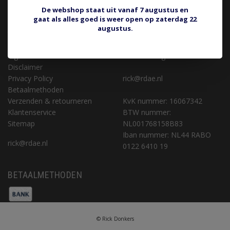
KLANTENSERVICE
CONTACT
De webshop staat uit vanaf 7 augustus en
gaat als alles goed is weer open op zaterdag 22
Retourneren of aankoop
Rick Donkers Auto Electrics
augustus.
terugdraaien
Binnenveld 9 (geen
Over ons
bezoekadres)
Algemene voorwaarden
5462 GK Veghel
Disclaimer
Privacy Policy
rick@rdae.nl
Betaalmethoden
Verzenden & retourneren
KvK nummer: 16067342
Klantenservice
BTW nummer:
Sitemap
NL001768158B83
Iban nummer: NL44 RABO
rick@rdae.nl
0122 6410 19
BETAALMETHODEN
© Rick Donkers