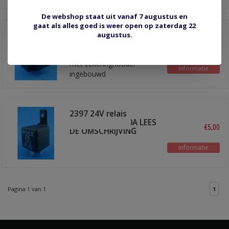
De webshop staat uit vanaf 7 augustus en
gaat als alles goed is weer open op zaterdag 22
400102 relais
augustus.
maakkontakt 24V-15A
€5,15
met zekering
met zekeringhouder
Informatie
ingebouwd
2397 24V relais
maakkontakt 30A LEES
€5,00
DE OMSCHRIJVING
Informatie
Pagina 1 van 1
1