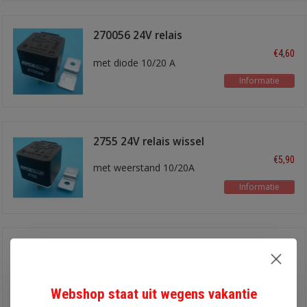
270056 24V relais
wissel
€4,60
met diode 10/20 A
Informatie
2755 24V relais wissel
€5,90
met weerstand 10/20A
Informatie
2754 24V relais wissel
€5,90
met weerstand 10/20A
Webshop staat uit wegens vakantie
Informatie