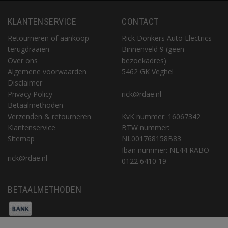
KLANTENSERVICE
CONTACT
Retourneren of aankoop
Rick Donkers Auto Electrics
terugdraaien
Binnenveld 9 (geen
Over ons
bezoekadres)
Algemene voorwaarden
5462 GK Veghel
Disclaimer
Privacy Policy
rick@rdae.nl
Betaalmethoden
Verzenden & retourneren
KvK nummer: 16067342
Klantenservice
BTW nummer:
Sitemap
NL001768158B83
Iban nummer: NL44 RABO
rick@rdae.nl
0122 6410 19
BETAALMETHODEN