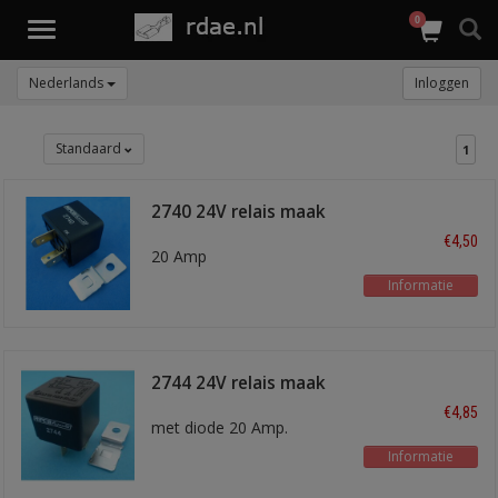
0
Toggle
navigation
Nederlands
Inloggen
Standaard
1
2740 24V relais maak
met weerstand
€4,50
20 Amp
Informatie
2744 24V relais maak
met diode
€4,85
met diode 20 Amp.
Informatie