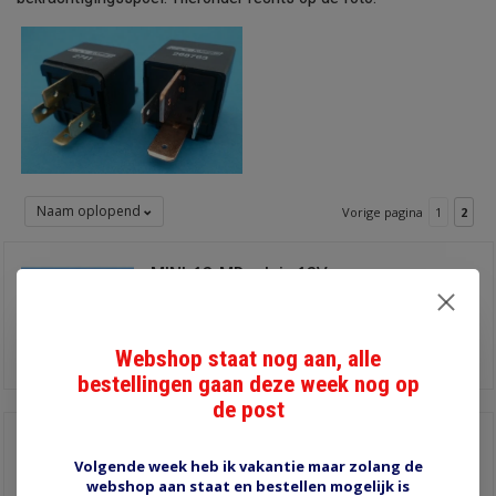
Naam oplopend
Vorige pagina
1
2
MINI-12-MR relais 12V
maakkontakt 40A met
€3,65
weerstand
zonder bevestigingslip
Informatie
Webshop staat nog aan, alle
bestellingen gaan deze week nog op
de post
WD-MINI-CR waterdicht
wissel relais 12V /45/
Volgende week heb ik vakantie maar zolang de
€5,90
60A
webshop aan staat en bestellen mogelijk is