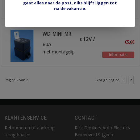
gaat alles naar de post, niks blijft liggen tot
met montagelip
Informatie
na de vakantie.
WD-MINI-MR
waterdicht relais 12V /
€5,60
60A
met montagelip
Informatie
Pagina 2 van 2
Vorige pagina
1
2
KLANTENSERVICE
CONTACT
Retourneren of aankoop
Rick Donkers Auto Electrics
terugdraaien
Binnenveld 9 (geen