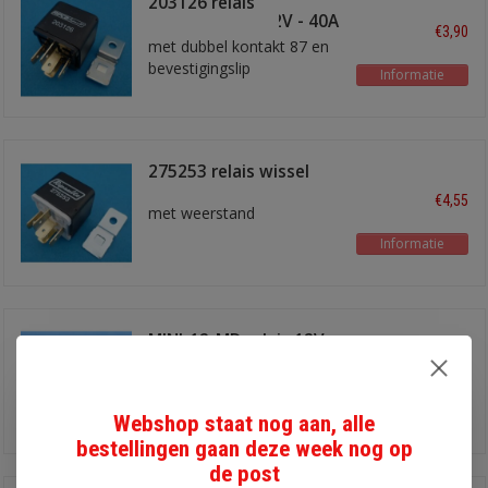
203126 relais
maakkontakt 12V - 40A
€3,90
met dubbel kontakt 87 en
bevestigingslip
Informatie
275253 relais wissel
€4,55
met weerstand
Informatie
MINI-12-MD relais 12V
maakkontakt 40A met
€3,65
diode
zonder bevestigingslip
Informatie
Webshop staat nog aan, alle
bestellingen gaan deze week nog op
de post