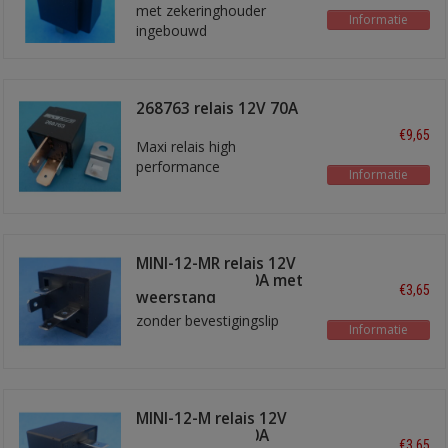
met zekeringhouder
Informatie
ingebouwd
268763 relais 12V 70A
€9,65
Maxi relais high
performance
Informatie
MINI-12-MR relais 12V
maakkontakt 40A met
€3,65
weerstand
zonder bevestigingslip
Informatie
MINI-12-M relais 12V
maakkontakt 40A
€3,65