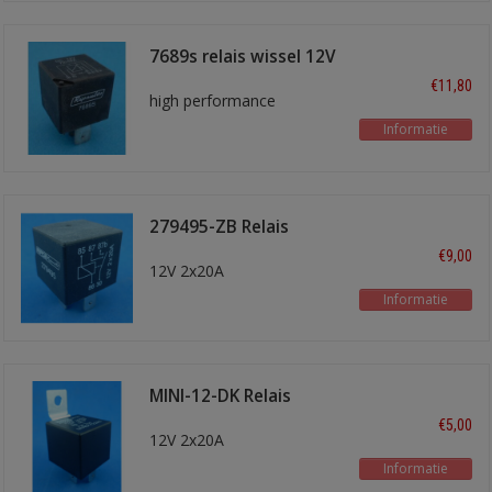
7689s relais wissel 12V
70/40A
€11,80
high performance
Informatie
279495-ZB Relais
dubbel kontakt
€9,00
12V 2x20A
Informatie
MINI-12-DK Relais
dubbel kontakt
€5,00
12V 2x20A
Informatie