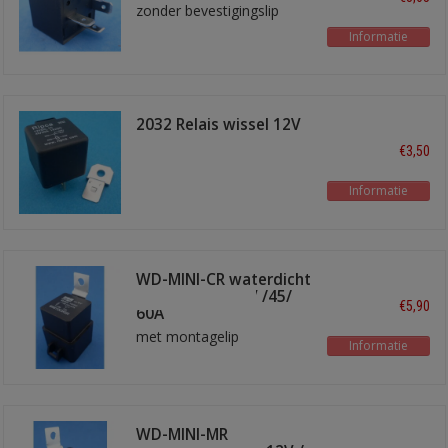
zonder bevestigingslip
Informatie
2032 Relais wissel 12V
40/30A
€3,50
Informatie
WD-MINI-CR waterdicht
wissel relais 12V /45/
€5,90
60A
met montagelip
Informatie
WD-MINI-MR