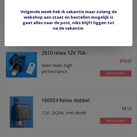
MINI-112-A3 relais
maakontakt 12V/40A
Volgende week heb ik vakantie maar zolang de
€4,00
webshop aan staat en bestellen mogelijk is
met bevestigingslip
gaat alles naar de post, niks blijft liggen tot
Informatie
na de vakantie.
2810 relais 12V 70A -
met weerstand
€10,65
Maxi relais high
performance
Informatie
160934 Relais dubbel
kontakt
€8,10
12V, 2x20A, met diode
Informatie