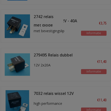
2742 relais
maakkontakt 12V - 40A
€3,75
met diode
met bevestigingslip
Informatie
279495 Relais dubbel
kontakt
€11,40
12V 2x20A
Informatie
7032 relais wissel 12V
60/70A
€11,40
high performance
Informatie