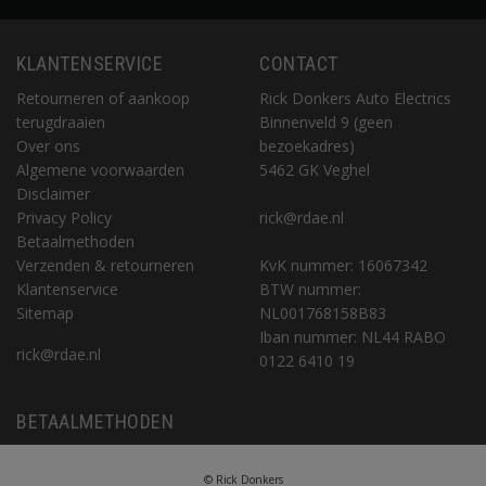
KLANTENSERVICE
CONTACT
Retourneren of aankoop
Rick Donkers Auto Electrics
terugdraaien
Binnenveld 9 (geen
Over ons
bezoekadres)
Algemene voorwaarden
5462 GK Veghel
Disclaimer
Privacy Policy
rick@rdae.nl
Betaalmethoden
Verzenden & retourneren
KvK nummer: 16067342
Klantenservice
BTW nummer:
Sitemap
NL001768158B83
Iban nummer: NL44 RABO
rick@rdae.nl
0122 6410 19
BETAALMETHODEN
© Rick Donkers