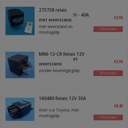
273738 relais
maakkontakt 12V - 40A
€3,90
met weerstand
met weerstand en
Informatie
montagelip
MINI-12-CR Relais 12V
wissel 30/40A met
€3,90
weerstand
zonder bevestigingslip
Informatie
160480 Relais 12V 30A
maakkontakt
€8,40
Voor o.a Toyota, met
montagelip
Informatie