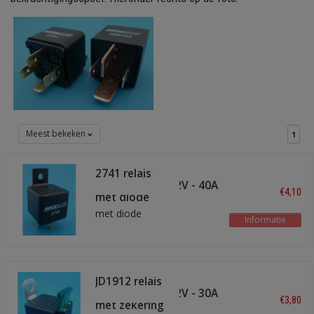
Meest bekeken
1
2741 relais
maakkontakt 12V - 40A
€4,10
met diode
met diode
Informatie
JD1912 relais
maakkontakt 12V - 30A
€3,80
met zekering