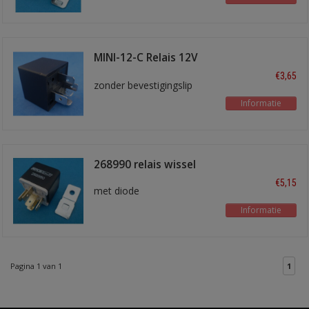
MINI-12-C Relais 12V
wissel 30/40A
€3,65
zonder bevestigingslip
Informatie
268990 relais wissel
€5,15
met diode
Informatie
Pagina 1 van 1
1