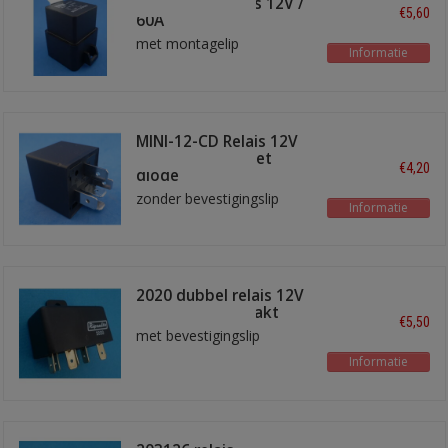
waterdicht relais 12V /
€5,60
60A
met montagelip
Informatie
MINI-12-CD Relais 12V
wissel 30/40A met
€4,20
diode
zonder bevestigingslip
Informatie
2020 dubbel relais 12V
- 30A maakkontakt
€5,50
met bevestigingslip
Informatie