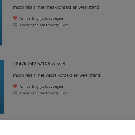
micro relais met maakkontakt en weerstand
Aan verlanglijst toevoegen
Toevoegen om te vergelijken
2847R 24V 5/10A wissel
micro relais met wisselkontakt en weerstand
Aan verlanglijst toevoegen
Toevoegen om te vergelijken
2843 microrelais 24V 15A