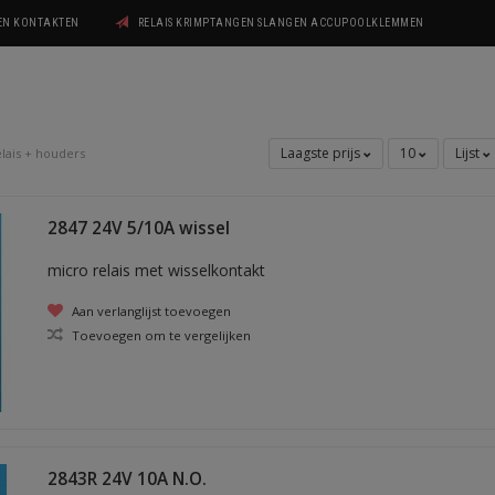
GEN KONTAKTEN
RELAIS KRIMPTANGEN SLANGEN ACCUPOOLKLEMMEN
Laagste prijs
10
Lijst
lais + houders
2847 24V 5/10A wissel
micro relais met wisselkontakt
Aan verlanglijst toevoegen
Toevoegen om te vergelijken
2843R 24V 10A N.O.