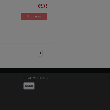
€5,35
Shop now
1
BETAALMETHODEN