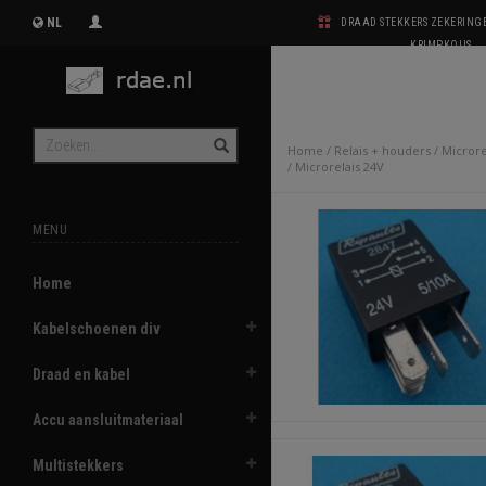
NL
DRAAD STEKKERS ZEKERIN
KRIMPKOUS
Home
/
Relais + houders
/
Microre
/
Microrelais 24V
MENU
Home
Kabelschoenen div
Draad en kabel
Accu aansluitmateriaal
Multistekkers