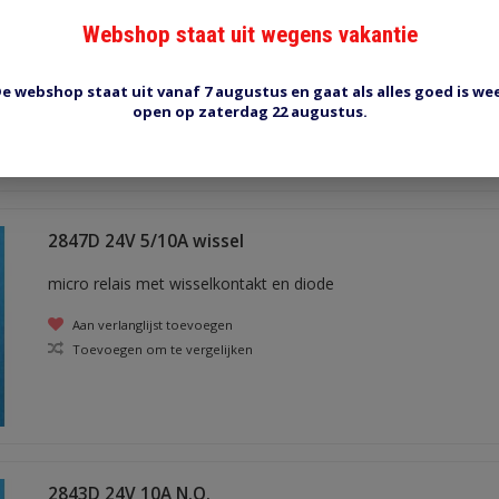
micro relais met maakkontakt
Webshop staat uit wegens vakantie
Aan verlanglijst toevoegen
e webshop staat uit vanaf 7 augustus en gaat als alles goed is we
Toevoegen om te vergelijken
open op zaterdag 22 augustus.
2847D 24V 5/10A wissel
micro relais met wisselkontakt en diode
Aan verlanglijst toevoegen
Toevoegen om te vergelijken
2843D 24V 10A N.O.