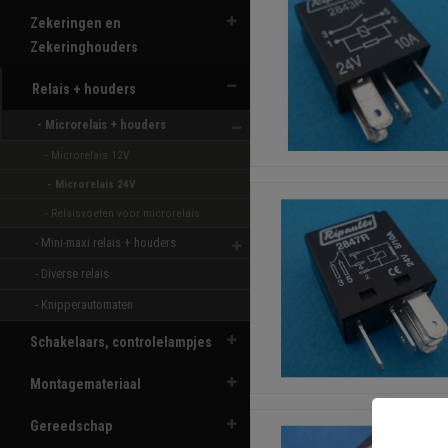
Zekeringen en
Zekeringhouders
Relais + houders
- Microrelais + houders 
- Microrelais 12V 
- Microrelais 24V 
- Relaisvoeten voor microrelais 
- Mini-maxi relais + houders 
- Diverse relais 
- Knipperautomaten 
Schakelaars, controlelampjes
Montagemateriaal
Gereedschap