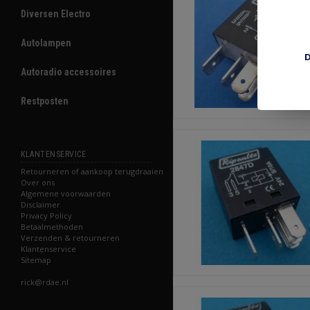
Diversen Electro
Autolampen
D
Autoradio accessoires
Restposten
KLANTENSERVICE
Retourneren of aankoop terugdraaien
Over ons
Algemene voorwaarden
Disclaimer
Privacy Policy
Betaalmethoden
Verzenden & retourneren
Klantenservice
Sitemap
rick@rdae.nl