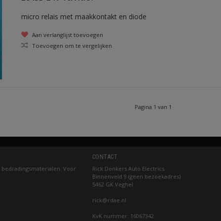
micro relais met maakkontakt en diode
Aan verlanglijst toevoegen
Toevoegen om te vergelijken
Pagina 1 van 1
CONTACT
 bedradingsmaterialen. Voor
Rick Donkers Auto Electrics
Binnenveld 9 (geen bezoekadres)
5462 GK Veghel
rick@rdae.nl
KvK nummer: 16067342