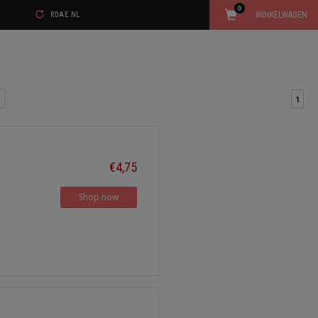
0
WINKELWAGEN
RDAE.NL
1
€4,75
Shop now