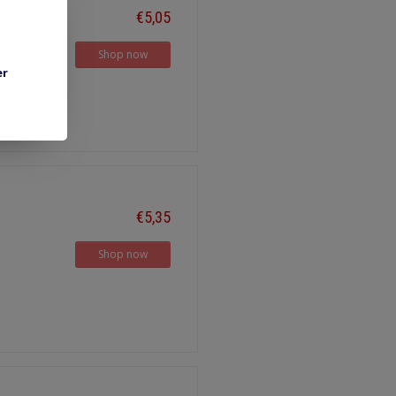
€5,05
Shop now
er
€5,35
Shop now